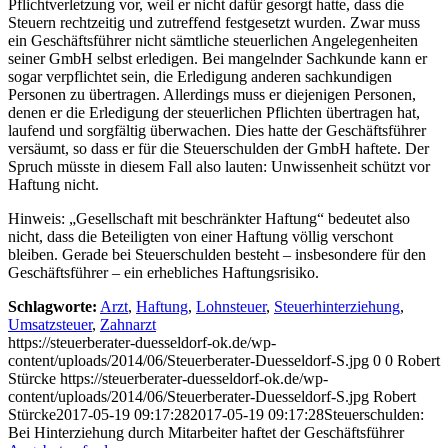
Pflichtverletzung vor, weil er nicht dafür gesorgt hatte, dass die
Steuern rechtzeitig und zutreffend festgesetzt wurden. Zwar muss
ein Geschäftsführer nicht sämtliche steuerlichen Angelegenheiten
seiner GmbH selbst erledigen. Bei mangelnder Sachkunde kann er
sogar verpflichtet sein, die Erledigung anderen sachkundigen
Personen zu übertragen. Allerdings muss er diejenigen Personen,
denen er die Erledigung der steuerlichen Pflichten übertragen hat,
laufend und sorgfältig überwachen. Dies hatte der Geschäftsführer
versäumt, so dass er für die Steuerschulden der GmbH haftete. Der
Spruch müsste in diesem Fall also lauten: Unwissenheit schützt vor
Haftung nicht.
Hinweis: „Gesellschaft mit beschränkter Haftung“ bedeutet also
nicht, dass die Beteiligten von einer Haftung völlig verschont
bleiben. Gerade bei Steuerschulden besteht – insbesondere für den
Geschäftsführer – ein erhebliches Haftungsrisiko.
Schlagworte:
Arzt
,
Haftung
,
Lohnsteuer
,
Steuerhinterziehung
,
Umsatzsteuer
,
Zahnarzt
https://steuerberater-duesseldorf-ok.de/wp-
content/uploads/2014/06/Steuerberater-Duesseldorf-S.jpg
0
0
Robert
Stürcke
https://steuerberater-duesseldorf-ok.de/wp-
content/uploads/2014/06/Steuerberater-Duesseldorf-S.jpg
Robert
Stürcke
2017-05-19 09:17:28
2017-05-19 09:17:28
Steuerschulden:
Bei Hinterziehung durch Mitarbeiter haftet der Geschäftsführer