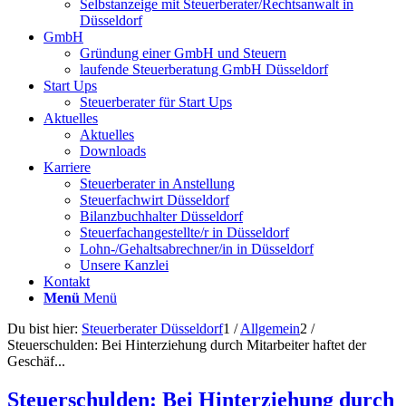
Selbstanzeige mit Steuerberater/Rechtsanwalt in
Düsseldorf
GmbH
Gründung einer GmbH und Steuern
laufende Steuerberatung GmbH Düsseldorf
Start Ups
Steuerberater für Start Ups
Aktuelles
Aktuelles
Downloads
Karriere
Steuerberater in Anstellung
Steuerfachwirt Düsseldorf
Bilanzbuchhalter Düsseldorf
Steuerfachangestellte/r in Düsseldorf
Lohn-/Gehaltsabrechner/in in Düsseldorf
Unsere Kanzlei
Kontakt
Menü
Menü
Du bist hier:
Steuerberater Düsseldorf
1
/
Allgemein
2
/
Steuerschulden: Bei Hinterziehung durch Mitarbeiter haftet der
Geschäf...
Steuerschulden: Bei Hinterziehung durch