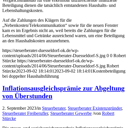
Vergleichsmaßstab für eine erkennbar unzureichende finanzielle
Beteiligung dienen die tatsächlich entstandenen Haushalts- und
Lebenshaltungskosten.
Auf die Zahlungen des Klägers für die
„Nebenkosten/Telekommunikation“ sowie für die neuen Fenster
kam es im Ergebnis nicht an, weil bereits die Zahlungen für die
Lebensmittel und Getränke ausreichend waren, um eine Beteiligung
an den Haushaltskosten anzunehmen.
https://steuerberater-duesseldorf-ok.de/wp-
content/uploads/2014/06/Steuerberater-Duesseldorf-S.jpg
0
0
Robert
Stürcke
https://steuerberater-duesseldorf-ok.de/wp-
content/uploads/2014/06/Steuerberater-Duesseldorf-S.jpg
Robert
Stürcke
2023-09-02 18:14:01
2023-09-02 18:14:01
Kostenbeteiligung
bei doppelter Haushaltsführung
Inflationsausgleichsprämie zur Abgeltung
von Überstunden
2. September 2023
/
in
Steuerberater
,
Steuerberater Existenzgründer
,
Steuerberater Freiberufler
,
Steuerberater Gewerbe
/
von
Robert
Stürcke