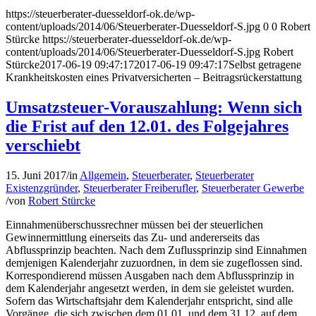
https://steuerberater-duesseldorf-ok.de/wp-
content/uploads/2014/06/Steuerberater-Duesseldorf-S.jpg
0
0
Robert
Stürcke
https://steuerberater-duesseldorf-ok.de/wp-
content/uploads/2014/06/Steuerberater-Duesseldorf-S.jpg
Robert
Stürcke
2017-06-19 09:47:17
2017-06-19 09:47:17
Selbst getragene
Krankheitskosten eines Privatversicherten – Beitragsrückerstattung
Umsatzsteuer-Vorauszahlung: Wenn sich
die Frist auf den 12.01. des Folgejahres
verschiebt
15. Juni 2017
/
in
Allgemein
,
Steuerberater
,
Steuerberater
Existenzgründer
,
Steuerberater Freiberufler
,
Steuerberater Gewerbe
/
von
Robert Stürcke
Einnahmenüberschussrechner müssen bei der steuerlichen
Gewinnermittlung einerseits das Zu- und andererseits das
Abflussprinzip beachten. Nach dem Zuflussprinzip sind Einnahmen
demjenigen Kalenderjahr zuzuordnen, in dem sie zugeflossen sind.
Korrespondierend müssen Ausgaben nach dem Abflussprinzip in
dem Kalenderjahr angesetzt werden, in dem sie geleistet wurden.
Sofern das Wirtschaftsjahr dem Kalenderjahr entspricht, sind alle
Vorgänge, die sich zwischen dem 01.01. und dem 31.12. auf dem