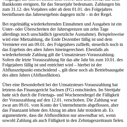
Bankkonto ereignen, für das Steuerjahr bedeutsam. Zahlungen bis
zum 31.12. des Vorjahres oder ab dem 01.01. des Folgejahres
beeinflussen das Jahresergebnis dagegen nicht – in der Regel.
Bei regelmäßig wiederkehrenden Einnahmen und Ausgaben ist ein
Unter- oder Überschreiten der Jahresgrenzen um zehn Tage
allerdings noch unschädlich (gesetzliche Ausnahme). Beispielsweise
wird eine Mietzahlung, die Ende Dezember fällig ist und dem
Vermieter erst am 09.01. des Folgejahres zufließt, steuerlich noch in
das Ergebnis des alten Jahres hineingerechnet. Ebenfalls als
wiederkehrende Zahlung gilt die Umsatzsteuer-Vorauszahlung.
Sofern die letzte Vorauszahlung für das alte Jahr bis zum 10.01. des
Folgejahres fällig ist und entrichtet wird – hierbei ist der
Abflusszeitpunkt entscheidend -, gilt diese noch als Betriebsausgabe
des alten Jahres (Abflussfiktion).
Über eine Besonderheit bei der Umsatzsteuer-Vorauszahlung hat
letztens das Finanzgericht Sachsen (FG) entschieden. Im Streitjahr
hatte sich durch die Feiertags- und Wochenendregel die Fälligkeit
der Vorauszahlung auf den 12.01. verschoben. Die Zahlung war
zwar am 09.01. vom Konto der Unternehmerin abgeflossen, aber
das Finanzamt lehnte den Abzug im alten Jahr trotzdem ab. Es
argumentierte, dass die Abflussfiktion nur anwendbar sei, wenn
sowohl Zahlung als auch Fälligkeit in den Zehntageszeitraum fielen.