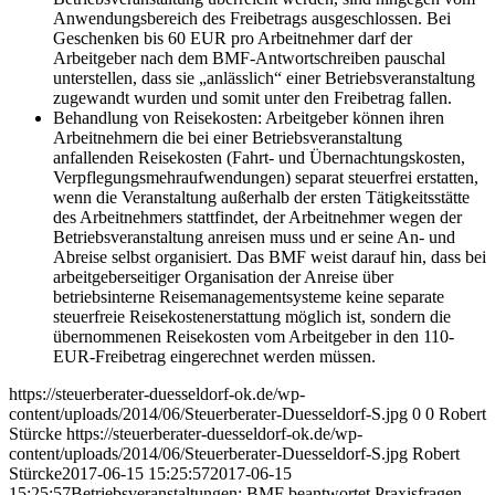
Anwendungsbereich des Freibetrags ausgeschlossen. Bei
Geschenken bis 60 EUR pro Arbeitnehmer darf der
Arbeitgeber nach dem BMF-Antwortschreiben pauschal
unterstellen, dass sie „anlässlich“ einer Betriebsveranstaltung
zugewandt wurden und somit unter den Freibetrag fallen.
Behandlung von Reisekosten: Arbeitgeber können ihren
Arbeitnehmern die bei einer Betriebsveranstaltung
anfallenden Reisekosten (Fahrt- und Übernachtungskosten,
Verpflegungsmehraufwendungen) separat steuerfrei erstatten,
wenn die Veranstaltung außerhalb der ersten Tätigkeitsstätte
des Arbeitnehmers stattfindet, der Arbeitnehmer wegen der
Betriebsveranstaltung anreisen muss und er seine An- und
Abreise selbst organisiert. Das BMF weist darauf hin, dass bei
arbeitgeberseitiger Organisation der Anreise über
betriebsinterne Reisemanagementsysteme keine separate
steuerfreie Reisekostenerstattung möglich ist, sondern die
übernommenen Reisekosten vom Arbeitgeber in den 110-
EUR-Freibetrag eingerechnet werden müssen.
https://steuerberater-duesseldorf-ok.de/wp-
content/uploads/2014/06/Steuerberater-Duesseldorf-S.jpg
0
0
Robert
Stürcke
https://steuerberater-duesseldorf-ok.de/wp-
content/uploads/2014/06/Steuerberater-Duesseldorf-S.jpg
Robert
Stürcke
2017-06-15 15:25:57
2017-06-15
15:25:57
Betriebsveranstaltungen: BMF beantwortet Praxisfragen