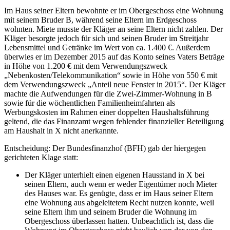
Im Haus seiner Eltern bewohnte er im Obergeschoss eine Wohnung
mit seinem Bruder B, während seine Eltern im Erdgeschoss
wohnten. Miete musste der Kläger an seine Eltern nicht zahlen. Der
Kläger besorgte jedoch für sich und seinen Bruder im Streitjahr
Lebensmittel und Getränke im Wert von ca. 1.400 €. Außerdem
überwies er im Dezember 2015 auf das Konto seines Vaters Beträge
in Höhe von 1.200 € mit dem Verwendungszweck
„Nebenkosten/Telekommunikation“ sowie in Höhe von 550 € mit
dem Verwendungszweck „Anteil neue Fenster in 2015“. Der Kläger
machte die Aufwendungen für die Zwei-Zimmer-Wohnung in B
sowie für die wöchentlichen Familienheimfahrten als
Werbungskosten im Rahmen einer doppelten Haushaltsführung
geltend, die das Finanzamt wegen fehlender finanzieller Beteiligung
am Haushalt in X nicht anerkannte.
Entscheidung: Der Bundesfinanzhof (BFH) gab der hiergegen
gerichteten Klage statt:
Der Kläger unterhielt einen eigenen Hausstand in X bei
seinen Eltern, auch wenn er weder Eigentümer noch Mieter
des Hauses war. Es genügte, dass er im Haus seiner Eltern
eine Wohnung aus abgeleitetem Recht nutzen konnte, weil
seine Eltern ihm und seinem Bruder die Wohnung im
Obergeschoss überlassen hatten. Unbeachtlich ist, dass die