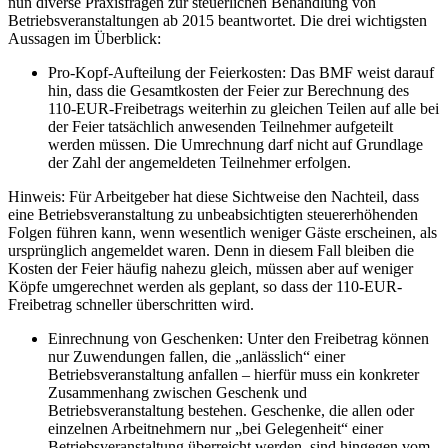
nun diverse Praxisfragen zur steuerlichen Behandlung von
Betriebsveranstaltungen ab 2015 beantwortet. Die drei wichtigsten
Aussagen im Überblick:
Pro-Kopf-Aufteilung der Feierkosten: Das BMF weist darauf
hin, dass die Gesamtkosten der Feier zur Berechnung des
110-EUR-Freibetrags weiterhin zu gleichen Teilen auf alle bei
der Feier tatsächlich anwesenden Teilnehmer aufgeteilt
werden müssen. Die Umrechnung darf nicht auf Grundlage
der Zahl der angemeldeten Teilnehmer erfolgen.
Hinweis: Für Arbeitgeber hat diese Sichtweise den Nachteil, dass
eine Betriebsveranstaltung zu unbeabsichtigten steuererhöhenden
Folgen führen kann, wenn wesentlich weniger Gäste erscheinen, als
ursprünglich angemeldet waren. Denn in diesem Fall bleiben die
Kosten der Feier häufig nahezu gleich, müssen aber auf weniger
Köpfe umgerechnet werden als geplant, so dass der 110-EUR-
Freibetrag schneller überschritten wird.
Einrechnung von Geschenken: Unter den Freibetrag können
nur Zuwendungen fallen, die „anlässlich“ einer
Betriebsveranstaltung anfallen – hierfür muss ein konkreter
Zusammenhang zwischen Geschenk und
Betriebsveranstaltung bestehen. Geschenke, die allen oder
einzelnen Arbeitnehmern nur „bei Gelegenheit“ einer
Betriebsveranstaltung überreicht werden, sind hingegen vom