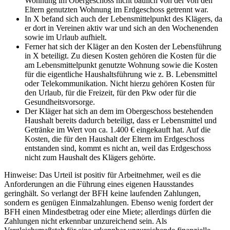
Wohnung im Obergeschoss nicht baulich von der von den
Eltern genutzten Wohnung im Erdgeschoss getrennt war.
In X befand sich auch der Lebensmittelpunkt des Klägers, da
er dort in Vereinen aktiv war und sich an den Wochenenden
sowie im Urlaub aufhielt.
Ferner hat sich der Kläger an den Kosten der Lebensführung
in X beteiligt. Zu diesen Kosten gehören die Kosten für die
am Lebensmittelpunkt genutzte Wohnung sowie die Kosten
für die eigentliche Haushaltsführung wie z. B. Lebensmittel
oder Telekommunikation. Nicht hierzu gehören Kosten für
den Urlaub, für die Freizeit, für den Pkw oder für die
Gesundheitsvorsorge.
Der Kläger hat sich an dem im Obergeschoss bestehenden
Haushalt bereits dadurch beteiligt, dass er Lebensmittel und
Getränke im Wert von ca. 1.400 € eingekauft hat. Auf die
Kosten, die für den Haushalt der Eltern im Erdgeschoss
entstanden sind, kommt es nicht an, weil das Erdgeschoss
nicht zum Haushalt des Klägers gehörte.
Hinweise: Das Urteil ist positiv für Arbeitnehmer, weil es die
Anforderungen an die Führung eines eigenen Hausstandes
geringhält. So verlangt der BFH keine laufenden Zahlungen,
sondern es genügen Einmalzahlungen. Ebenso wenig fordert der
BFH einen Mindestbetrag oder eine Miete; allerdings dürfen die
Zahlungen nicht erkennbar unzureichend sein. Als