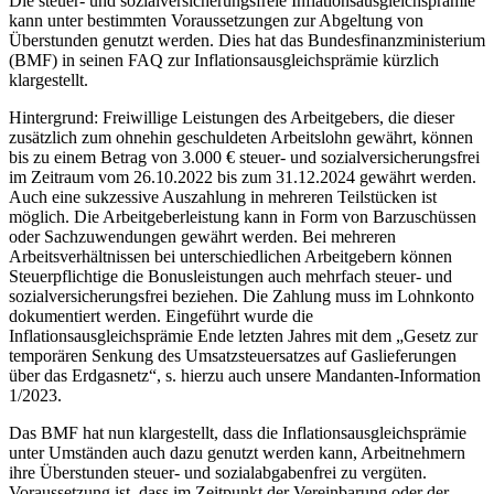
Die steuer- und sozialversicherungsfreie Inflationsausgleichsprämie
kann unter bestimmten Voraussetzungen zur Abgeltung von
Überstunden genutzt werden. Dies hat das Bundesfinanzministerium
(BMF) in seinen FAQ zur Inflationsausgleichsprämie kürzlich
klargestellt.
Hintergrund: Freiwillige Leistungen des Arbeitgebers, die dieser
zusätzlich zum ohnehin geschuldeten Arbeitslohn gewährt, können
bis zu einem Betrag von 3.000 € steuer- und sozialversicherungsfrei
im Zeitraum vom 26.10.2022 bis zum 31.12.2024 gewährt werden.
Auch eine sukzessive Auszahlung in mehreren Teilstücken ist
möglich. Die Arbeitgeberleistung kann in Form von Barzuschüssen
oder Sachzuwendungen gewährt werden. Bei mehreren
Arbeitsverhältnissen bei unterschiedlichen Arbeitgebern können
Steuerpflichtige die Bonusleistungen auch mehrfach steuer- und
sozialversicherungsfrei beziehen. Die Zahlung muss im Lohnkonto
dokumentiert werden. Eingeführt wurde die
Inflationsausgleichsprämie Ende letzten Jahres mit dem „Gesetz zur
temporären Senkung des Umsatzsteuersatzes auf Gaslieferungen
über das Erdgasnetz“, s. hierzu auch unsere Mandanten-Information
1/2023.
Das BMF hat nun klargestellt, dass die Inflationsausgleichsprämie
unter Umständen auch dazu genutzt werden kann, Arbeitnehmern
ihre Überstunden steuer- und sozialabgabenfrei zu vergüten.
Voraussetzung ist, dass im Zeitpunkt der Vereinbarung oder der