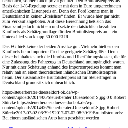
betrieblich, sondern auch privat genutzt. Den Bruttolistenpreis als
Basis der 1-%-Regelung setzte er mit dem in Euro umgerechneten
amerikanischen Listenpreis an. Denn den Ford konnte man in
Deutschland in keiner „Preisliste“ finden. Er wurde hier gar nicht
zum Verkauf angeboten. Auf diese Berechnung ließ sich das
Finanzamt jedoch nicht ein und setzte den tatsächlich bezahlten
Kaufpreis als Schätzgrundlage für den Bruttolistenpreis an – ein
Unterschied von knapp 30.000 EUR.
Das FG hieß keine der beiden Ansätze gut. Vielmehr hielt es den
Kaufpreis beim Importeur für eine geeignete Schätzgröße. Denn
dieser beinhaltete auch die Umrüst- und Überführungskosten, die für
eine Zulassung des Fahrzeugs in Deutschland unumgänglich waren.
Nur mit einer Schätzung anhand des Importeurpreises kommt man
relativ nah an einen theoretischen inländischen Bruttolistenpreis
heran. Der ausländische Bruttolistenpreis ist für Steuerfragen in
Deutschland grundsätzlich unbeachtlich.
https://steuerberater-duesseldorf-ok.de/wp-
content/uploads/2014/06/Steuerberater-Duesseldorf-S.jpg
0
0
Robert
Stürcke
https://steuerberater-duesseldorf-ok.de/wp-
content/uploads/2014/06/Steuerberater-Duesseldorf-S.jpg
Robert
Stürcke
2017-07-02 08:39:19
2017-07-02 08:39:19
Bruttolistenpreis:
Bei einem ausländischen Auto kann geschätzt werden