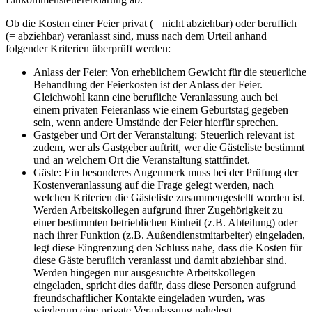
Ob die Kosten einer Feier privat (= nicht abziehbar) oder beruflich
(= abziehbar) veranlasst sind, muss nach dem Urteil anhand
folgender Kriterien überprüft werden:
Anlass der Feier: Von erheblichem Gewicht für die steuerliche
Behandlung der Feierkosten ist der Anlass der Feier.
Gleichwohl kann eine berufliche Veranlassung auch bei
einem privaten Feieranlass wie einem Geburtstag gegeben
sein, wenn andere Umstände der Feier hierfür sprechen.
Gastgeber und Ort der Veranstaltung: Steuerlich relevant ist
zudem, wer als Gastgeber auftritt, wer die Gästeliste bestimmt
und an welchem Ort die Veranstaltung stattfindet.
Gäste: Ein besonderes Augenmerk muss bei der Prüfung der
Kostenveranlassung auf die Frage gelegt werden, nach
welchen Kriterien die Gästeliste zusammengestellt worden ist.
Werden Arbeitskollegen aufgrund ihrer Zugehörigkeit zu
einer bestimmten betrieblichen Einheit (z.B. Abteilung) oder
nach ihrer Funktion (z.B. Außendienstmitarbeiter) eingeladen,
legt diese Eingrenzung den Schluss nahe, dass die Kosten für
diese Gäste beruflich veranlasst und damit abziehbar sind.
Werden hingegen nur ausgesuchte Arbeitskollegen
eingeladen, spricht dies dafür, dass diese Personen aufgrund
freundschaftlicher Kontakte eingeladen wurden, was
wiederum eine private Veranlassung nahelegt.