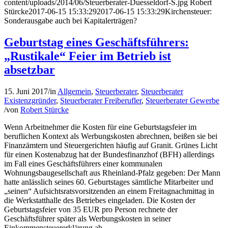
content/uploads/2014/06/Steuerberater-Duesseldorf-S.jpg
Robert
Stürcke
2017-06-15 15:33:29
2017-06-15 15:33:29
Kirchensteuer:
Sonderausgabe auch bei Kapitalerträgen?
Geburtstag eines Geschäftsführers:
„Rustikale“ Feier im Betrieb ist
absetzbar
15. Juni 2017
/
in
Allgemein
,
Steuerberater
,
Steuerberater
Existenzgründer
,
Steuerberater Freiberufler
,
Steuerberater Gewerbe
/
von
Robert Stürcke
Wenn Arbeitnehmer die Kosten für eine Geburtstagsfeier im
beruflichen Kontext als Werbungskosten abrechnen, beißen sie bei
Finanzämtern und Steuergerichten häufig auf Granit. Grünes Licht
für einen Kostenabzug hat der Bundesfinanzhof (BFH) allerdings
im Fall eines Geschäftsführers einer kommunalen
Wohnungsbaugesellschaft aus Rheinland-Pfalz gegeben: Der Mann
hatte anlässlich seines 60. Geburtstages sämtliche Mitarbeiter und
„seinen“ Aufsichtsratsvorsitzenden an einem Freitagnachmittag in
die Werkstatthalle des Betriebes eingeladen. Die Kosten der
Geburtstagsfeier von 35 EUR pro Person rechnete der
Geschäftsführer später als Werbungskosten in seiner
Einkommensteuererklärung ab.