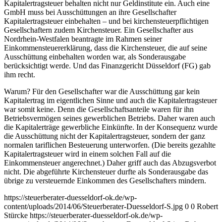
Kapitalertragsteuer behalten nicht nur Geldinstitute ein. Auch eine
GmbH muss bei Ausschüttungen an ihre Gesellschafter
Kapitalertragsteuer einbehalten – und bei kirchensteuerpflichtigen
Gesellschaftern zudem Kirchensteuer. Ein Gesellschafter aus
Nordrhein-Westfalen beantragte im Rahmen seiner
Einkommensteuererklärung, dass die Kirchensteuer, die auf seine
Ausschüttung einbehalten worden war, als Sonderausgabe
berücksichtigt werde. Und das Finanzgericht Düsseldorf (FG) gab
ihm recht.
Warum? Für den Gesellschafter war die Ausschüttung gar kein
Kapitalertrag im eigentlichen Sinne und auch die Kapitalertragsteuer
war somit keine. Denn die Gesellschaftsanteile waren für ihn
Betriebsvermögen seines gewerblichen Betriebs. Daher waren auch
die Kapitalerträge gewerbliche Einkünfte. In der Konsequenz wurde
die Ausschüttung nicht der Kapitalertragsteuer, sondern der ganz
normalen tariflichen Besteuerung unterworfen. (Die bereits gezahlte
Kapitalertragsteuer wird in einem solchen Fall auf die
Einkommensteuer angerechnet.) Daher griff auch das Abzugsverbot
nicht. Die abgeführte Kirchensteuer durfte als Sonderausgabe das
übrige zu versteuernde Einkommen des Gesellschafters mindern.
https://steuerberater-duesseldorf-ok.de/wp-
content/uploads/2014/06/Steuerberater-Duesseldorf-S.jpg
0
0
Robert
Stürcke
https://steuerberater-duesseldorf-ok.de/wp-