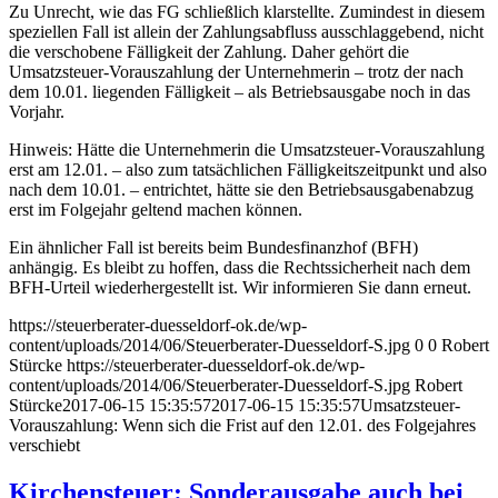
Zu Unrecht, wie das FG schließlich klarstellte. Zumindest in diesem
speziellen Fall ist allein der Zahlungsabfluss ausschlaggebend, nicht
die verschobene Fälligkeit der Zahlung. Daher gehört die
Umsatzsteuer-Vorauszahlung der Unternehmerin – trotz der nach
dem 10.01. liegenden Fälligkeit – als Betriebsausgabe noch in das
Vorjahr.
Hinweis: Hätte die Unternehmerin die Umsatzsteuer-Vorauszahlung
erst am 12.01. – also zum tatsächlichen Fälligkeitszeitpunkt und also
nach dem 10.01. – entrichtet, hätte sie den Betriebsausgabenabzug
erst im Folgejahr geltend machen können.
Ein ähnlicher Fall ist bereits beim Bundesfinanzhof (BFH)
anhängig. Es bleibt zu hoffen, dass die Rechtssicherheit nach dem
BFH-Urteil wiederhergestellt ist. Wir informieren Sie dann erneut.
https://steuerberater-duesseldorf-ok.de/wp-
content/uploads/2014/06/Steuerberater-Duesseldorf-S.jpg
0
0
Robert
Stürcke
https://steuerberater-duesseldorf-ok.de/wp-
content/uploads/2014/06/Steuerberater-Duesseldorf-S.jpg
Robert
Stürcke
2017-06-15 15:35:57
2017-06-15 15:35:57
Umsatzsteuer-
Vorauszahlung: Wenn sich die Frist auf den 12.01. des Folgejahres
verschiebt
Kirchensteuer: Sonderausgabe auch bei