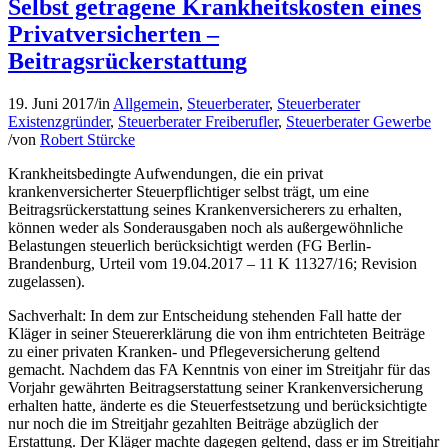
Selbst getragene Krankheitskosten eines
Privatversicherten –
Beitragsrückerstattung
19. Juni 2017
/
in
Allgemein
,
Steuerberater
,
Steuerberater
Existenzgründer
,
Steuerberater Freiberufler
,
Steuerberater Gewerbe
/
von
Robert Stürcke
Krankheitsbedingte Aufwendungen, die ein privat
krankenversicherter Steuerpflichtiger selbst trägt, um eine
Beitragsrückerstattung seines Krankenversicherers zu erhalten,
können weder als Sonderausgaben noch als außergewöhnliche
Belastungen steuerlich berücksichtigt werden (FG Berlin-
Brandenburg, Urteil vom 19.04.2017 – 11 K 11327/16; Revision
zugelassen).
Sachverhalt: In dem zur Entscheidung stehenden Fall hatte der
Kläger in seiner Steuererklärung die von ihm entrichteten Beiträge
zu einer privaten Kranken- und Pflegeversicherung geltend
gemacht. Nachdem das FA Kenntnis von einer im Streitjahr für das
Vorjahr gewährten Beitragserstattung seiner Krankenversicherung
erhalten hatte, änderte es die Steuerfestsetzung und berücksichtigte
nur noch die im Streitjahr gezahlten Beiträge abzüglich der
Erstattung. Der Kläger machte dagegen geltend, dass er im Streitjahr