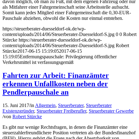
davon möglich, ob man zu Fuß, mit dem eigenen Fahrzeug oder nur
als Mitfahrer einer Fahrgemeinschaft seine Arbeitsstelle aufsucht.
Somit kann jedes Mitglied einer Fahrgemeinschaft die 0,30-EUR-
Pauschale abziehen, obwohl die Kosten nur einmal entstehen.
https://steuerberater-duesseldorf-ok.de/wp-
content/uploads/2014/06/Steuerberater-Duesseldorf-S.jpg
0
0
Robert
Stürcke
https://steuerberater-duesseldorf-ok.de/wp-
content/uploads/2014/06/Steuerberater-Duesseldorf-S.jpg
Robert
Stürcke
2017-06-15 15:19:05
2017-06-15
15:19:05
Entfernungspauschale: Privilegierung öffentlicher
Verkehrsmittel ist verfassungsgemäß
Fahrten zur Arbeit: Finanzämter
erkennen Unfallkosten neben der
Pendlerpauschale an
15. Juni 2017
/
in
Allgemein
,
Steuerberater
,
Steuerberater
Existenzgründer
,
Steuerberater Freiberufler
,
Steuerberater Gewerbe
/
von
Robert Stürcke
Es gibt nur wenige Rechtsfragen, in denen die Finanzämter eine
steuerzahlerfreundlichere Position vertreten als der Bundesfinanzhof
(BFH). Hierzu gehört die Frage nach der Absetzbarkeit von