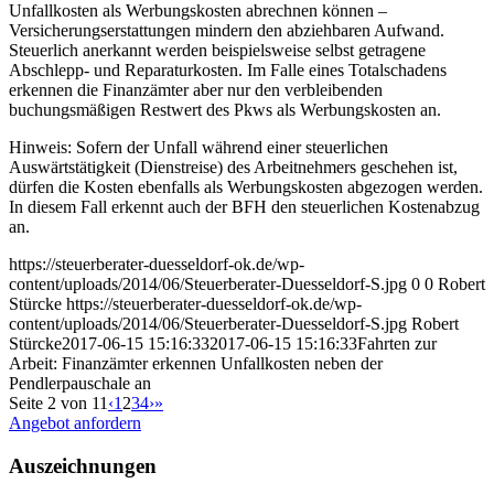
Unfallkosten als Werbungskosten abrechnen können –
Versicherungserstattungen mindern den abziehbaren Aufwand.
Steuerlich anerkannt werden beispielsweise selbst getragene
Abschlepp- und Reparaturkosten. Im Falle eines Totalschadens
erkennen die Finanzämter aber nur den verbleibenden
buchungsmäßigen Restwert des Pkws als Werbungskosten an.
Hinweis: Sofern der Unfall während einer steuerlichen
Auswärtstätigkeit (Dienstreise) des Arbeitnehmers geschehen ist,
dürfen die Kosten ebenfalls als Werbungskosten abgezogen werden.
In diesem Fall erkennt auch der BFH den steuerlichen Kostenabzug
an.
https://steuerberater-duesseldorf-ok.de/wp-
content/uploads/2014/06/Steuerberater-Duesseldorf-S.jpg
0
0
Robert
Stürcke
https://steuerberater-duesseldorf-ok.de/wp-
content/uploads/2014/06/Steuerberater-Duesseldorf-S.jpg
Robert
Stürcke
2017-06-15 15:16:33
2017-06-15 15:16:33
Fahrten zur
Arbeit: Finanzämter erkennen Unfallkosten neben der
Pendlerpauschale an
Seite 2 von 11
‹
1
2
3
4
›
»
Angebot anfordern
Auszeichnungen