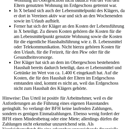
Wohnung im Obergeschoss nicht baulich von der von den
Eltern genutzten Wohnung im Erdgeschoss getrennt war.
In X befand sich auch der Lebensmittelpunkt des Klägers, da
er dort in Vereinen aktiv war und sich an den Wochenenden
sowie im Urlaub aufhielt.
Ferner hat sich der Kläger an den Kosten der Lebensführung
in X beteiligt. Zu diesen Kosten gehören die Kosten für die
am Lebensmittelpunkt genutzte Wohnung sowie die Kosten
für die eigentliche Haushaltsführung wie z. B. Lebensmittel
oder Telekommunikation. Nicht hierzu gehören Kosten für
den Urlaub, für die Freizeit, für den Pkw oder für die
Gesundheitsvorsorge.
Der Kläger hat sich an dem im Obergeschoss bestehenden
Haushalt bereits dadurch beteiligt, dass er Lebensmittel und
Getränke im Wert von ca. 1.400 € eingekauft hat. Auf die
Kosten, die für den Haushalt der Eltern im Erdgeschoss
entstanden sind, kommt es nicht an, weil das Erdgeschoss
nicht zum Haushalt des Klägers gehörte.
Hinweise: Das Urteil ist positiv für Arbeitnehmer, weil es die
Anforderungen an die Führung eines eigenen Hausstandes
geringhält. So verlangt der BFH keine laufenden Zahlungen,
sondern es genügen Einmalzahlungen. Ebenso wenig fordert der
BFH einen Mindestbetrag oder eine Miete; allerdings dürfen die
Zahlungen nicht erkennbar unzureichend sein. Als