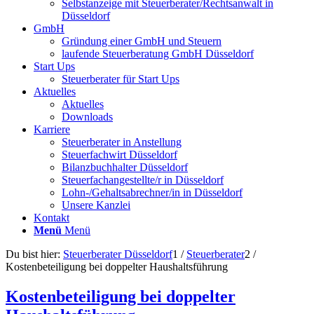
Selbstanzeige mit Steuerberater/Rechtsanwalt in
Düsseldorf
GmbH
Gründung einer GmbH und Steuern
laufende Steuerberatung GmbH Düsseldorf
Start Ups
Steuerberater für Start Ups
Aktuelles
Aktuelles
Downloads
Karriere
Steuerberater in Anstellung
Steuerfachwirt Düsseldorf
Bilanzbuchhalter Düsseldorf
Steuerfachangestellte/r in Düsseldorf
Lohn-/Gehaltsabrechner/in in Düsseldorf
Unsere Kanzlei
Kontakt
Menü
Menü
Du bist hier:
Steuerberater Düsseldorf
1
/
Steuerberater
2
/
Kostenbeteiligung bei doppelter Haushaltsführung
Kostenbeteiligung bei doppelter