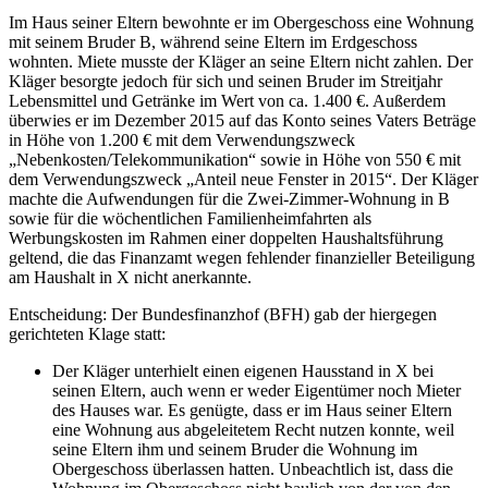
Im Haus seiner Eltern bewohnte er im Obergeschoss eine Wohnung
mit seinem Bruder B, während seine Eltern im Erdgeschoss
wohnten. Miete musste der Kläger an seine Eltern nicht zahlen. Der
Kläger besorgte jedoch für sich und seinen Bruder im Streitjahr
Lebensmittel und Getränke im Wert von ca. 1.400 €. Außerdem
überwies er im Dezember 2015 auf das Konto seines Vaters Beträge
in Höhe von 1.200 € mit dem Verwendungszweck
„Nebenkosten/Telekommunikation“ sowie in Höhe von 550 € mit
dem Verwendungszweck „Anteil neue Fenster in 2015“. Der Kläger
machte die Aufwendungen für die Zwei-Zimmer-Wohnung in B
sowie für die wöchentlichen Familienheimfahrten als
Werbungskosten im Rahmen einer doppelten Haushaltsführung
geltend, die das Finanzamt wegen fehlender finanzieller Beteiligung
am Haushalt in X nicht anerkannte.
Entscheidung: Der Bundesfinanzhof (BFH) gab der hiergegen
gerichteten Klage statt:
Der Kläger unterhielt einen eigenen Hausstand in X bei
seinen Eltern, auch wenn er weder Eigentümer noch Mieter
des Hauses war. Es genügte, dass er im Haus seiner Eltern
eine Wohnung aus abgeleitetem Recht nutzen konnte, weil
seine Eltern ihm und seinem Bruder die Wohnung im
Obergeschoss überlassen hatten. Unbeachtlich ist, dass die