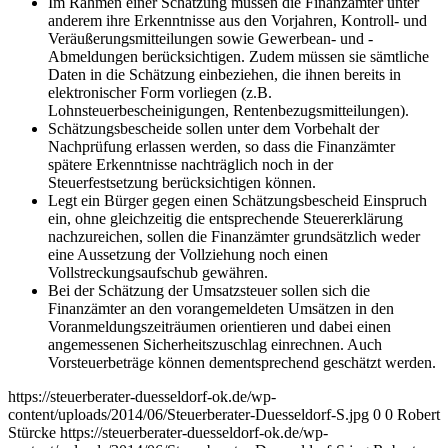
Im Rahmen einer Schätzung müssen die Finanzämter unter
anderem ihre Erkenntnisse aus den Vorjahren, Kontroll- und
Veräußerungsmitteilungen sowie Gewerbean- und -
Abmeldungen berücksichtigen. Zudem müssen sie sämtliche
Daten in die Schätzung einbeziehen, die ihnen bereits in
elektronischer Form vorliegen (z.B.
Lohnsteuerbescheinigungen, Rentenbezugsmitteilungen).
Schätzungsbescheide sollen unter dem Vorbehalt der
Nachprüfung erlassen werden, so dass die Finanzämter
spätere Erkenntnisse nachträglich noch in der
Steuerfestsetzung berücksichtigen können.
Legt ein Bürger gegen einen Schätzungsbescheid Einspruch
ein, ohne gleichzeitig die entsprechende Steuererklärung
nachzureichen, sollen die Finanzämter grundsätzlich weder
eine Aussetzung der Vollziehung noch einen
Vollstreckungsaufschub gewähren.
Bei der Schätzung der Umsatzsteuer sollen sich die
Finanzämter an den vorangemeldeten Umsätzen in den
Voranmeldungszeiträumen orientieren und dabei einen
angemessenen Sicherheitszuschlag einrechnen. Auch
Vorsteuerbeträge können dementsprechend geschätzt werden.
https://steuerberater-duesseldorf-ok.de/wp-
content/uploads/2014/06/Steuerberater-Duesseldorf-S.jpg
0
0
Robert
Stürcke
https://steuerberater-duesseldorf-ok.de/wp-