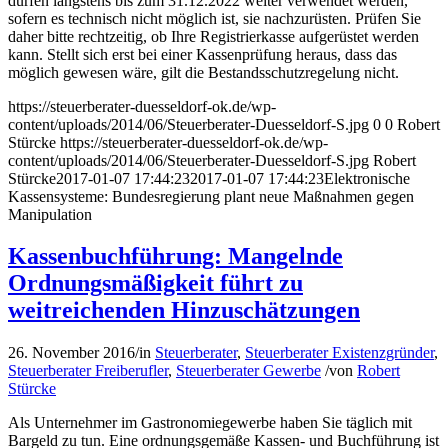
dürfen längstens bis zum 31.12.2022 weiter verwendet werden,
sofern es technisch nicht möglich ist, sie nachzurüsten. Prüfen Sie
daher bitte rechtzeitig, ob Ihre Registrierkasse aufgerüstet werden
kann. Stellt sich erst bei einer Kassenprüfung heraus, dass das
möglich gewesen wäre, gilt die Bestandsschutzregelung nicht.
https://steuerberater-duesseldorf-ok.de/wp-
content/uploads/2014/06/Steuerberater-Duesseldorf-S.jpg
0
0
Robert
Stürcke
https://steuerberater-duesseldorf-ok.de/wp-
content/uploads/2014/06/Steuerberater-Duesseldorf-S.jpg
Robert
Stürcke
2017-01-07 17:44:23
2017-01-07 17:44:23
Elektronische
Kassensysteme: Bundesregierung plant neue Maßnahmen gegen
Manipulation
Kassenbuchführung: Mangelnde
Ordnungsmäßigkeit führt zu
weitreichenden Hinzuschätzungen
26. November 2016
/
in
Steuerberater
,
Steuerberater Existenzgründer
,
Steuerberater Freiberufler
,
Steuerberater Gewerbe
/
von
Robert
Stürcke
Als Unternehmer im Gastronomiegewerbe haben Sie täglich mit
Bargeld zu tun. Eine ordnungsgemäße Kassen- und Buchführung ist