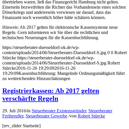
übertrieben waren, ließ das Finanzgericht Hamburg nicht gelten.
Einerseits bezweifelten die Richter das Vorhandensein eines solchen
Dönerkriegs und andererseits verwiesen sie darauf, dass das
Finanzamt noch wesentlich höher hätte schätzen können.
Hinweis: Ab 2017 gelten für elektronische Kassensysteme neue
Regeln. Gern informieren wir Sie über die rechtlichen und
technischen Neuerungen für die Kassenbuchführung.
https://steuerberater-duesseldorf-ok.de/wp-
content/uploads/2014/06/Steuerberater-Duesseldorf-S.jpg
0
0
Robert
Stürcke
https://steuerberater-duesseldorf-ok.de/wp-
content/uploads/2014/06/Steuerberater-Duesseldorf-S.jpg
Robert
Stürcke
2016-11-26 19:29:09
2016-11-26
19:29:09
Kassenbuchführung: Mangelnde Ordnungsmäßigkeit führt
zu weitreichenden Hinzuschätzungen
Registrierkassen: Ab 2017 gelten
verschärfte Regeln
29. Juli 2016
/
in
Steuerberater Existenzgründer
,
Steuerberater
Freiberufler
,
Steuerberater Gewerbe
/
von
Robert Stürcke
[rev_slider Startseite]