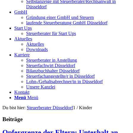
Selbstanzeige mit Steuerberater/Rechtsanwalt in
Düsseldorf
GmbH
Gründung einer GmbH und Steuern
laufende Steuerberatung GmbH Düsseldorf
Start Ups
Steuerberater für Start Ups
Aktuelles
Aktuelles
Downloads
Karriere
Steuerberater in Anstellung
Steuerfachwirt Düsseldorf
Bilanzbuchhalter Düsseldorf
Steuerfachangestellte/r in Düsseldorf
Lohn-/Gehaltsabrechner/in in Düsseldorf
Unsere Kanzlei
Kontakt
Menü
Menü
Du bist hier:
Steuerberater Düsseldorf
1
/
Kinder
Beiträge
Opfergrenze der Eltern: Unterhalt an