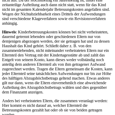
nicht aus. Da der Höchstbetrag ein Jahresbetrag ist, findet eine
zeitanteilige Aufteilung auch dann nicht statt, wenn für das Kind
nicht im gesamten Kalenderjahr Betreuungskosten angefallen sind.
Wegen der Nichtabziehbarkeit eines Drittels der Aufwendungen
sind verschiedene Klageverfahren sowie ein Revisionsverfahren
anhängig.
Hinweis
: Kinderbetreuungskosten können bei nicht verheirateten,
dauernd getrennt lebenden oder geschiedenen Eltern nur von
demjenigen abgezogen werden, der sie getragen hat und zu dessen
Haushalt das Kind gehört. Schließt daher z. B. von den
zusammenlebenden, nicht miteinander verheirateten Eltern nur ein
Elternteil den Vertrag mit der Kindertagesstätte ab und zahlt das
Entgelt von seinem Konto, kann dieses weder vollständig noch
anteilig dem anderen Elternteil als von ihm getragener Aufwand
zugerechnet werden. Tragen die Eltern gemeinsam die Kosten, kann
jeder Elternteil seine tatsächlichen Aufwendungen nur bis zur Höhe
des hälftigen Abzugshöchstbetrags geltend machen. Etwas anderes
gilt nur dann, wenn die Eltern einvernehmlich eine abweichende
Aufteilung des Abzugshöchstbetrags wählen und dies gegenüber
dem Finanzamt anzeigen.
Anders bei verheirateten Eltern, die zusammen veranlagt werden:
Hier kommt es nicht darauf an, welcher Elternteil die
Betreuungskosten gezahlt hat oder ob sie von beiden getragen
wurden.