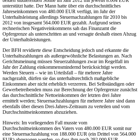
beiden studierenden Söhne im Jahr 2012 mit jeweils 8.004 EUR
unterstützt hatte. Der Mann hatte über ein durchschnittliches
Jahreseinkommen von 480.000 EUR verfügt, im Jahr der
Unterhaltsleistung allerdings Steuernachzahlungen für 2010 bis
2012 von insgesamt 564.000 EUR gezahlt. Aufgrund seines
rechnerischen Negativeinkommens sah das Finanzamt die
Opfergrenze als unterschritten an und versagte deshalb einen Abzug
der Unterhaltsleistungen.
Der BFH revidierte diese Entscheidung jedoch und erkannte die
Unterhaltszahlungen als außergewöhnliche Belastungen an. Nach
Gerichtsmeinung müssen Steuerzahlungen zwar im Regelfall im
Jahr der Zahlung einkommensmindernd berücksichtigt werden.
Werden Steuern – wie im Urteilsfall – für mehrere Jahre
nachgezahlt, dürfen sie das unterhaltsrechtlich maßgebliche
Einkommen aber nicht erheblich verzerren. Bei Selbständigen oder
Gewerbetreibenden muss zur Berechnung der Opfergrenze zunächst
das durchschnittliche Nettoeinkommen der letzten drei Jahre
ermittelt werden; Steuernachzahlungen für mehrere Jahre sind dann
ebenfalls über diesen Drei-Jahres-Zeitraum zu verteilen und vom
Durchschnittseinkommen abzuziehen.
Hinweis: Im vorliegenden Fall musste vom
Durchschnittseinkommen des Vaters von 480.000 EUR somit nur
eine Steuernachzahlung von 188.000 EUR (ein Drittel von 564.000
EUR) abgezogen werden, so dass ihm noch 292.000 EUR