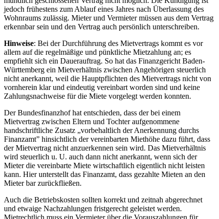
mündlich geschlossenen Vertrag nicht möglich. Die Kündigung ist
jedoch frühestens zum Ablauf eines Jahres nach Überlassung des
Wohnraums zulässig. Mieter und Vermieter müssen aus dem Vertrag
erkennbar sein und den Vertrag auch persönlich unterschreiben.
Hinweise
: Bei der Durchführung des Mietvertrags kommt es vor
allem auf die regelmäßige und pünktliche Mietzahlung an; es
empfiehlt sich ein Dauerauftrag. So hat das Finanzgericht Baden-
Württemberg ein Mietverhältnis zwischen Angehörigen steuerlich
nicht anerkannt, weil die Hauptpflichten des Mietvertrags nicht von
vornherein klar und eindeutig vereinbart worden sind und keine
Zahlungsnachweise für die Miete vorgelegt werden konnten.
Der Bundesfinanzhof hat entschieden, dass der bei einem
Mietvertrag zwischen Eltern und Tochter aufgenommene
handschriftliche Zusatz „vorbehaltlich der Anerkennung durchs
Finanzamt” hinsichtlich der vereinbarten Miethöhe dazu führt, dass
der Mietvertrag nicht anzuerkennen sein wird. Das Mietverhältnis
wird steuerlich u. U. auch dann nicht anerkannt, wenn sich der
Mieter die vereinbarte Miete wirtschaftlich eigentlich nicht leisten
kann. Hier unterstellt das Finanzamt, dass gezahlte Mieten an den
Mieter bar zurückfließen.
Auch die Betriebskosten sollten korrekt und zeitnah abgerechnet
und etwaige Nachzahlungen fristgerecht geleistet werden.
Mietrechtlich muss ein Vermieter über die Vorauszahlungen für