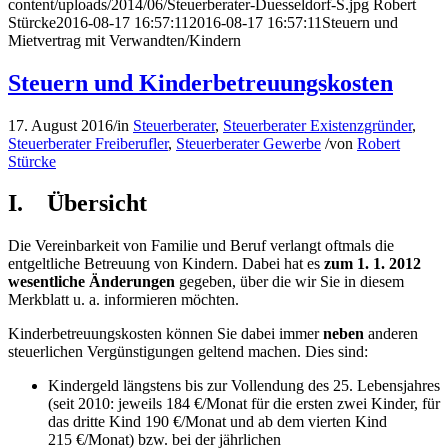
content/uploads/2014/06/Steuerberater-Duesseldorf-S.jpg
Robert
Stürcke
2016-08-17 16:57:11
2016-08-17 16:57:11
Steuern und
Mietvertrag mit Verwandten/Kindern
Steuern und Kinderbetreuungskosten
17. August 2016
/
in
Steuerberater
,
Steuerberater Existenzgründer
,
Steuerberater Freiberufler
,
Steuerberater Gewerbe
/
von
Robert
Stürcke
I. Übersicht
Die Vereinbarkeit von Familie und Beruf verlangt oftmals die
entgeltliche Betreuung von Kindern. Dabei hat es
zum 1. 1. 2012
wesentliche Änderungen
gegeben, über die wir Sie in diesem
Merkblatt u. a. informieren möchten.
Kinderbetreuungskosten können Sie dabei immer
neben
anderen
steuerlichen Vergünstigungen geltend machen. Dies sind:
Kindergeld längstens bis zur Vollendung des 25. Lebensjahres
(seit 2010: jeweils 184 €/Monat für die ersten zwei Kinder, für
das dritte Kind 190 €/Monat und ab dem vierten Kind
215 €/Monat) bzw. bei der jährlichen