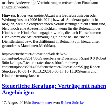
machen. Anderweitige Vereinbarungen müssen dem Finanzamt
angezeigt werden.
Hinweis
: Ist der vorrangige Abzug wie Betriebsausgaben oder
Werbungskosten (2006 bis 2011) bzw. als Sonderausgabe nicht
möglich, weil die entsprechenden Voraussetzungen nicht erfüllt sind,
bleibt noch eine Abzugsmöglichkeit, wenn für die Betreuung des
Kindes eine Kinderfrau engagiert wurde, die nach Hause kommt:
Hier kommt die Steuerermäßigung für eine haushaltsnahe
Dienstleistung bzw. Beschäftigung in Betracht (vgl. hierzu unser
gesondertes Mandanten-Merkblatt).
https://steuerberater-duesseldorf-ok.de/wp-
content/uploads/2014/06/Steuerberater-Duesseldorf-S.jpg
0
0
Robert
Stürcke
https://steuerberater-duesseldorf-ok.de/wp-
content/uploads/2014/06/Steuerberater-Duesseldorf-S.jpg
Robert
Stürcke
2016-08-17 16:13:20
2016-08-17 16:13:20
Steuern und
Kinderbetreuungskosten
Steuerliche Beratung: Verträge mit nahen
Angehörigen
17. August 2016
/
in
Steuerberater
/
von
Robert Stürcke