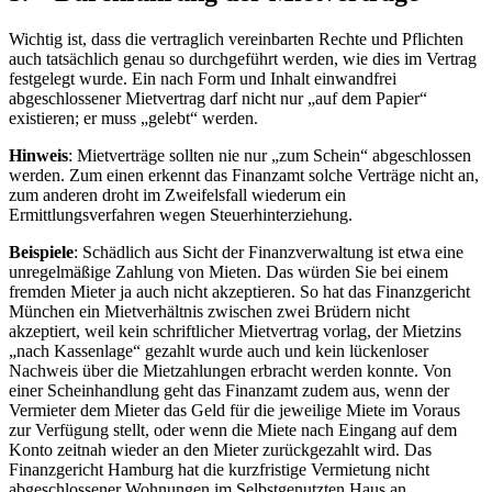
Wichtig ist, dass die vertraglich vereinbarten Rechte und Pflichten
auch tatsächlich genau so durchgeführt werden, wie dies im Vertrag
festgelegt wurde. Ein nach Form und Inhalt einwandfrei
abgeschlossener Mietvertrag darf nicht nur „auf dem Papier“
existieren; er muss „gelebt“ werden.
Hinweis
: Mietverträge sollten nie nur „zum Schein“ abgeschlossen
werden. Zum einen erkennt das Finanzamt solche Verträge nicht an,
zum anderen droht im Zweifelsfall wiederum ein
Ermittlungsverfahren wegen Steuerhinterziehung.
Beispiele
: Schädlich aus Sicht der Finanzverwaltung ist etwa eine
unregelmäßige Zahlung von Mieten. Das würden Sie bei einem
fremden Mieter ja auch nicht akzeptieren. So hat das Finanzgericht
München ein Mietverhältnis zwischen zwei Brüdern nicht
akzeptiert, weil kein schriftlicher Mietvertrag vorlag, der Mietzins
„nach Kassenlage“ gezahlt wurde auch und kein lückenloser
Nachweis über die Mietzahlungen erbracht werden konnte. Von
einer Scheinhandlung geht das Finanzamt zudem aus, wenn der
Vermieter dem Mieter das Geld für die jeweilige Miete im Voraus
zur Verfügung stellt, oder wenn die Miete nach Eingang auf dem
Konto zeitnah wieder an den Mieter zurückgezahlt wird. Das
Finanzgericht Hamburg hat die kurzfristige Vermietung nicht
abgeschlossener Wohnungen im Selbstgenutzten Haus an