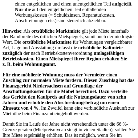
einen entgeltlichen und einen unentgeltlichen Teil
aufgeteilt.
Nur die
auf den entgeltlichen Teil entfallenden
Werbungskosten (= Schuldzinsen, Reparaturkosten,
Abschreibungen etc.) sind steuerlich abziehbar.
Hinweise
: Als
ortsübliche Marktmiete
gilt jede Miete innerhalb
der Bandbreite des örtlichen Mietspiegels, somit auch der niedrigste
Wert. Die
ortsübliche Marktmiete
für Wohnungen vergleichbarer
Art, Lage und Ausstattung umfasst die
ortsübliche Kaltmiete
zuzüglich
der nach Betriebskostenverordnung
umlagefähigen
Betriebskosten. Einen Mietspiegel Ihrer Region erhalten Sie
z. B. beim Wohnungsamt.
Für eine möblierte Wohnung muss der Vermieter einen
Zuschlag zur normalen Miete fordern. Diesen Zuschlag hat das
Finanzgericht Niedersachsen auf Grundlage der
Anschaffungskosten für die Möbel berechnet. Dazu verteilte
das Gericht den Kaufpreis auf die Nutzungsdauer von zehn
Jahren und erhöhte den Abschreibungsbetrag um einen
Zinssatz von 4 %.
Im Zweifel kann eine verbindliche Auskunft zur
Miethöhe beim Finanzamt eingeholt werden.
Damit Sie im Laufe der Jahre nicht versehentlich unter die 66 %-
Grenze geraten (Mietpreisniveau steigt in vielen Städten), sollten Sie
Ihre Miete regelmäßig erhöhen. Das ist möglich, wenn Sie im