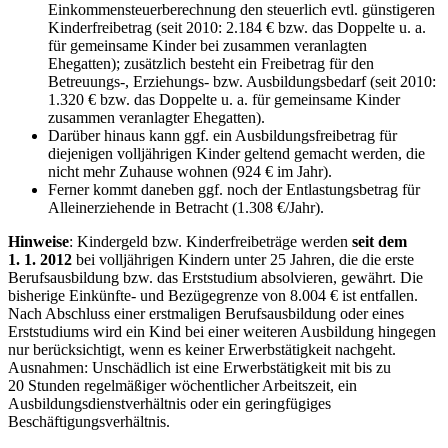
Einkommensteuerberechnung den steuerlich evtl. günstigeren
Kinderfreibetrag (seit 2010: 2.184 € bzw. das Doppelte u. a.
für gemeinsame Kinder bei zusammen veranlagten
Ehegatten); zusätzlich besteht ein Freibetrag für den
Betreuungs-, Erziehungs- bzw. Ausbildungsbedarf (seit 2010:
1.320 € bzw. das Doppelte u. a. für gemeinsame Kinder
zusammen veranlagter Ehegatten).
Darüber hinaus kann ggf. ein Ausbildungsfreibetrag für
diejenigen volljährigen Kinder geltend gemacht werden, die
nicht mehr Zuhause wohnen (924 € im Jahr).
Ferner kommt daneben ggf. noch der Entlastungsbetrag für
Alleinerziehende in Betracht (1.308 €/Jahr).
Hinweise
: Kindergeld bzw. Kinderfreibeträge werden
seit dem
1. 1. 2012
bei volljährigen Kindern unter 25 Jahren, die die erste
Berufsausbildung bzw. das Erststudium absolvieren, gewährt. Die
bisherige Einkünfte- und Bezügegrenze von 8.004 € ist entfallen.
Nach Abschluss einer erstmaligen Berufsausbildung oder eines
Erststudiums wird ein Kind bei einer weiteren Ausbildung hingegen
nur berücksichtigt, wenn es keiner Erwerbstätigkeit nachgeht.
Ausnahmen: Unschädlich ist eine Erwerbstätigkeit mit bis zu
20 Stunden regelmäßiger wöchentlicher Arbeitszeit, ein
Ausbildungsdienstverhältnis oder ein geringfügiges
Beschäftigungsverhältnis.