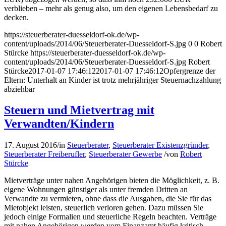
verblieben – mehr als genug also, um den eigenen Lebensbedarf zu
decken.
https://steuerberater-duesseldorf-ok.de/wp-
content/uploads/2014/06/Steuerberater-Duesseldorf-S.jpg
0
0
Robert
Stürcke
https://steuerberater-duesseldorf-ok.de/wp-
content/uploads/2014/06/Steuerberater-Duesseldorf-S.jpg
Robert
Stürcke
2017-01-07 17:46:12
2017-01-07 17:46:12
Opfergrenze der
Eltern: Unterhalt an Kinder ist trotz mehrjähriger Steuernachzahlung
abziehbar
Steuern und Mietvertrag mit
Verwandten/Kindern
17. August 2016
/
in
Steuerberater
,
Steuerberater Existenzgründer
,
Steuerberater Freiberufler
,
Steuerberater Gewerbe
/
von
Robert
Stürcke
Mietverträge unter nahen Angehörigen bieten die Möglichkeit, z. B.
eigene Wohnungen günstiger als unter fremden Dritten an
Verwandte zu vermieten, ohne dass die Ausgaben, die Sie für das
Mietobjekt leisten, steuerlich verloren gehen. Dazu müssen Sie
jedoch einige Formalien und steuerliche Regeln beachten. Verträge
mit nahen Angehörigen werden vom Finanzamt häufig kritisch