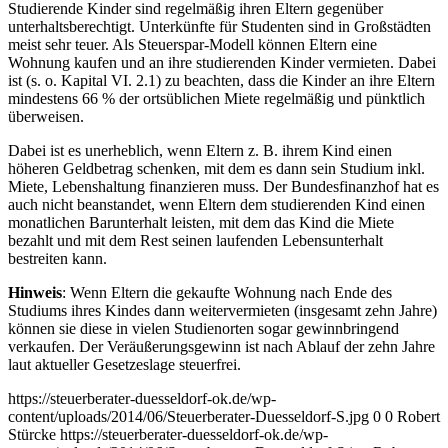
Studierende Kinder sind regelmäßig ihren Eltern gegenüber
unterhaltsberechtigt. Unterkünfte für Studenten sind in Großstädten
meist sehr teuer. Als Steuerspar-Modell können Eltern eine
Wohnung kaufen und an ihre studierenden Kinder vermieten. Dabei
ist (s. o. Kapital VI. 2.1) zu beachten, dass die Kinder an ihre Eltern
mindestens 66 % der ortsüblichen Miete regelmäßig und pünktlich
überweisen.
Dabei ist es unerheblich, wenn Eltern z. B. ihrem Kind einen
höheren Geldbetrag schenken, mit dem es dann sein Studium inkl.
Miete, Lebenshaltung finanzieren muss. Der Bundesfinanzhof hat es
auch nicht beanstandet, wenn Eltern dem studierenden Kind einen
monatlichen Barunterhalt leisten, mit dem das Kind die Miete
bezahlt und mit dem Rest seinen laufenden Lebensunterhalt
bestreiten kann.
Hinweis
: Wenn Eltern die gekaufte Wohnung nach Ende des
Studiums ihres Kindes dann weitervermieten (insgesamt zehn Jahre)
können sie diese in vielen Studienorten sogar gewinnbringend
verkaufen. Der Veräußerungsgewinn ist nach Ablauf der zehn Jahre
laut aktueller Gesetzeslage steuerfrei.
https://steuerberater-duesseldorf-ok.de/wp-
content/uploads/2014/06/Steuerberater-Duesseldorf-S.jpg
0
0
Robert
Stürcke
https://steuerberater-duesseldorf-ok.de/wp-