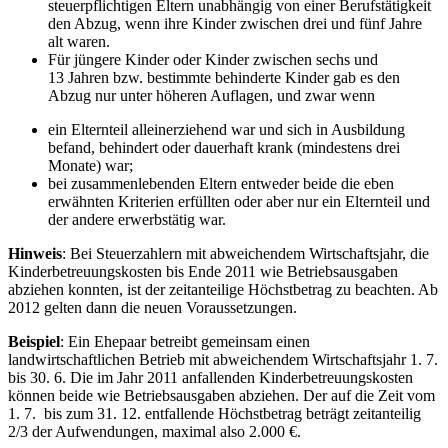
steuerpflichtigen Eltern unabhängig von einer Berufstätigkeit
den Abzug, wenn ihre Kinder zwischen drei und fünf Jahre
alt waren.
Für jüngere Kinder oder Kinder zwischen sechs und
13 Jahren bzw. bestimmte behinderte Kinder gab es den
Abzug nur unter höheren Auflagen, und zwar wenn
ein Elternteil alleinerziehend war und sich in Ausbildung
befand, behindert oder dauerhaft krank (mindestens drei
Monate) war;
bei zusammenlebenden Eltern entweder beide die eben
erwähnten Kriterien erfüllten oder aber nur ein Elternteil und
der andere erwerbstätig war.
Hinweis
: Bei Steuerzahlern mit abweichendem Wirtschaftsjahr, die
Kinderbetreuungskosten bis Ende 2011 wie Betriebsausgaben
abziehen konnten, ist der zeitanteilige Höchstbetrag zu beachten. Ab
2012 gelten dann die neuen Voraussetzungen.
Beispiel
: Ein Ehepaar betreibt gemeinsam einen
landwirtschaftlichen Betrieb mit abweichendem Wirtschaftsjahr 1. 7.
bis 30. 6. Die im Jahr 2011 anfallenden Kinderbetreuungskosten
können beide wie Betriebsausgaben abziehen. Der auf die Zeit vom
1. 7. bis zum 31. 12. entfallende Höchstbetrag beträgt zeitanteilig
2/3 der Aufwendungen, maximal also 2.000 €.