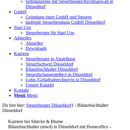
Selbstanzeige mit Steuerberater/Rechtsanwalt in
Düsseldorf
GmbH
Gründung einer GmbH und Steuern
laufende Steuerberatung GmbH Düsseldorf
Start Ups
Steuerberater für Start Ups
Aktuelles
Aktuelles
Downloads
Karriere
Steuerberater in Anstellung
Steuerfachwirt Düsseldorf
Bilanzbuchhalter Düsseldorf
Steuerfachangestellte/r in Düsseldorf
Lohn-/Gehaltsabrechner/in in Düsseldorf
Unsere Kanzlei
Kontakt
Menü
Menü
Du bist hier:
Steuerberater Düsseldorf
1
/
Bilanzbuchhalter
Düsseldorf
Karriere bei Stürcke & Blume
Bilanzbuchhalter (mwd) in Düsseldorf mit Homeoffice –