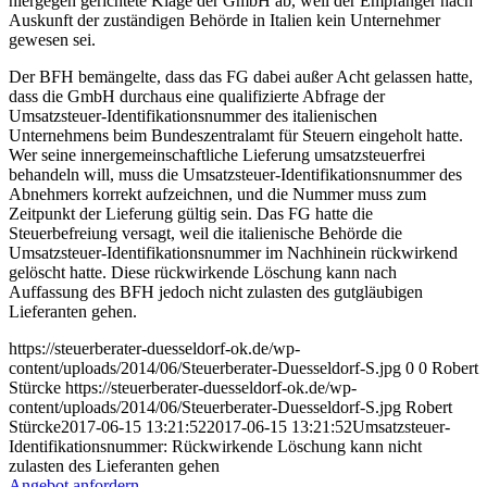
hiergegen gerichtete Klage der GmbH ab, weil der Empfänger nach
Auskunft der zuständigen Behörde in Italien kein Unternehmer
gewesen sei.
Der BFH bemängelte, dass das FG dabei außer Acht gelassen hatte,
dass die GmbH durchaus eine qualifizierte Abfrage der
Umsatzsteuer-Identifikationsnummer des italienischen
Unternehmens beim Bundeszentralamt für Steuern eingeholt hatte.
Wer seine innergemeinschaftliche Lieferung umsatzsteuerfrei
behandeln will, muss die Umsatzsteuer-Identifikationsnummer des
Abnehmers korrekt aufzeichnen, und die Nummer muss zum
Zeitpunkt der Lieferung gültig sein. Das FG hatte die
Steuerbefreiung versagt, weil die italienische Behörde die
Umsatzsteuer-Identifikationsnummer im Nachhinein rückwirkend
gelöscht hatte. Diese rückwirkende Löschung kann nach
Auffassung des BFH jedoch nicht zulasten des gutgläubigen
Lieferanten gehen.
https://steuerberater-duesseldorf-ok.de/wp-
content/uploads/2014/06/Steuerberater-Duesseldorf-S.jpg
0
0
Robert
Stürcke
https://steuerberater-duesseldorf-ok.de/wp-
content/uploads/2014/06/Steuerberater-Duesseldorf-S.jpg
Robert
Stürcke
2017-06-15 13:21:52
2017-06-15 13:21:52
Umsatzsteuer-
Identifikationsnummer: Rückwirkende Löschung kann nicht
zulasten des Lieferanten gehen
Angebot anfordern