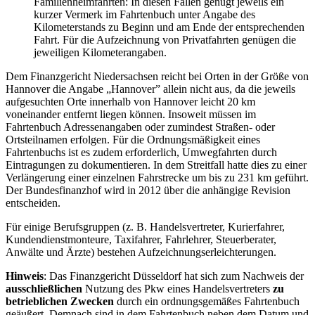
Familienheimfahrten: In diesen Fällen genügt jeweils ein
kurzer Vermerk im Fahrtenbuch unter Angabe des
Kilometerstands zu Beginn und am Ende der entsprechenden
Fahrt. Für die Aufzeichnung von Privatfahrten genügen die
jeweiligen Kilometerangaben.
Dem Finanzgericht Niedersachsen reicht bei Orten in der Größe von
Hannover die Angabe „Hannover” allein nicht aus, da die jeweils
aufgesuchten Orte innerhalb von Hannover leicht 20 km
voneinander entfernt liegen können. Insoweit müssen im
Fahrtenbuch Adressenangaben oder zumindest Straßen- oder
Ortsteilnamen erfolgen. Für die Ordnungsmäßigkeit eines
Fahrtenbuchs ist es zudem erforderlich, Umwegfahrten durch
Eintragungen zu dokumentieren. In dem Streitfall hatte dies zu einer
Verlängerung einer einzelnen Fahrstrecke um bis zu 231 km geführt.
Der Bundesfinanzhof wird in 2012 über die anhängige Revision
entscheiden.
Für einige Berufsgruppen (z. B. Handelsvertreter, Kurierfahrer,
Kundendienstmonteure, Taxifahrer, Fahrlehrer, Steuerberater,
Anwälte und Ärzte) bestehen Aufzeichnungserleichterungen.
Hinweis
: Das Finanzgericht Düsseldorf hat sich zum Nachweis der
ausschließlichen
Nutzung des Pkw eines Handelsvertreters
zu
betrieblichen Zwecken
durch ein ordnungsgemäßes Fahrtenbuch
geäußert. Demnach sind in dem Fahrtenbuch neben dem Datum und