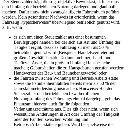
Der Steuerzahler trägt die sog. objektive Beweislast, d. h. er muss
den Umfang der betrieblichen Nutzung darlegen und glaubhaft
machen. Dafür muss nicht zwangsläufig ein Fahrtenbuch geführt
werden. Kein gesonderter Nachweis ist erforderlich, wenn das
Fahrzeug „typischerweise“ überwiegend betrieblich genutzt wird,
z. B. wenn
es sich um einen Steuerzahler aus einer bestimmten
Berufsgruppe handelt, bei der sich aus Art und Umfang der
Tätigkeit ergibt, dass das Fahrzeug zu mehr als 50 %
betrieblich genutzt wird (Beispiele: Handelsvertreter mit
großem Geschäftsbezirk; Taxiunternehmer; Land- und
Tierärzte; Ärzte, die in großem Umfang Hausbesuche
machen; Geburtshelfer, die zu Hausgeburten gerufen werden;
Handwerker der Bau- und Baunebengewerbe) oder
die Fahrten zwischen Wohnung und Betrieb/Arbeits-stätte
sowie die Familienheimfahrten bereits mehr als 50 % der
Jahreskilometerleistung ausmachen.
Hinweise
:
Hat der
Steuerzahler den betrieblichen bzw. beruflichen
Nutzungsumfang des Fahrzeugs einmal dargelegt, geht das
Finanzamt hiervon auch für die folgenden
Verlangungszeiträume aus. Dies gilt aber nicht, wenn sich
wesentliche Änderungen in Art oder Umfang der Tätigkeit
oder der Fahrten zwischen Wohnung und
Betriebs-/Arbeitsstätte ergeben. Wird beispielsweise die