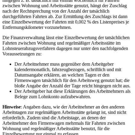
hingegen z. B. tatsächlich nur einmal wöchentlich für Fahrten
zwischen Wohnung und Arbeitsstätte genutzt, hängt der Zuschlag
nach der Rechtsprechung von der Anzahl der tatsächlich
durchgeführten Fahrten ab. Zur Ermittlung des Zuschlags ist dann
eine Einzelbewertung der Fahrten mit 0,002 % des Listenpreises je
Entfernungskilometer vorzunehmen.
Die Finanzverwaltung lässt eine Einzelbewertung der tatsächlichen
Fahrten zwischen Wohnung und regelmäßiger Arbeitsstätte im
Lohnsteuerabzugsverfahren dagegen nur unter den nachfolgenden
Voraussetzungen zu:
Der Arbeitnehmer muss gegenüber dem Arbeitgeber
kalendermonatlich, fahrzeugbezogen, schriftlich und mit
Datumsangabe erklären, an welchen Tagen er den
Firmenwagen tatsächlich für den Arbeitsweg genutzt hat; die
bloße Angabe der Anzahl der Tage reicht hingegen nicht aus.
Der Arbeitgeber hat diese Erklärungen des Arbeitnehmers als
Belege zum Lohnkonto aufzubewahren.
Hinweise
: Angaben dazu, wie der Arbeitnehmer an den anderen
Arbeitstagen zur regelmäßigen Arbeitsstätte gelangt ist, sind nicht
erforderlich. Zudem sind die Arbeitstage, an denen der
Arbeitnehmer den Firmenwagen mehrmals für Fahrten zwischen
Wohnung und regelmäßiger Arbeitsstätte benutzt, für die
Einzelbewertung nur einmal zu erfassen.