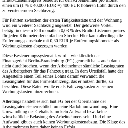
Brutto-Listenneupreis bedeutet für den Arbeitnehmer pro Monat
einen um (1 % x 40.000 EUR =) 400 EUR höheren Lohn durch den
zu versteuernden Sachbezug.
Für Fahrten zwischen der ersten Tätigkeitsstätte und der Wohnung
wird ein weiterer Sachbezug angesetzt. Der geldwerte Vorteil
beträgt in diesem Fall monatlich 0,03 % des Brutto-Listenneupreises
für jeden Kilometer der einfachen Strecke. Hier kann allerdings die
Entfernungspauschale mit 0,30 EUR je Entfernungskilometer als
Werbungskosten abgezogen werden.
Diese Besteuerungssystematik wird – wie kürzlich das
Finanzgericht Berlin-Brandenburg (FG) geurteilt hat – auch dann
nicht durchbrochen, wenn der Arbeitnehmer sämtliche Leasingraten
des Arbeitgebers für das Fahrzeug trägt. In dem Urteilsfall hatte der
Angestellte einen Teil seines Lohns darauf verwandt, die
Leasingraten für das Firmenfahrzeug, das er nutzen durfte, zu
bezahlen. Diese Raten wollte er als Fahrzeugkosten zu seinen
Werbungskosten hinzurechnen.
Allerdings handelt es sich laut FG bei der Übernahme der
Leasingraten steuerrechtlich um eine Barlohnumwandlung. Eine
Umwandlung des Gehalts kann kein Aufwand bzw. keine
wirtschaftliche Belastung des Arbeitnehmers sein. Und ohne
Aufwand gibt es auch keinen Werbungskostenabzug. Die Klage des
Arbeitnehmers hatte daher keinen Erfolg.