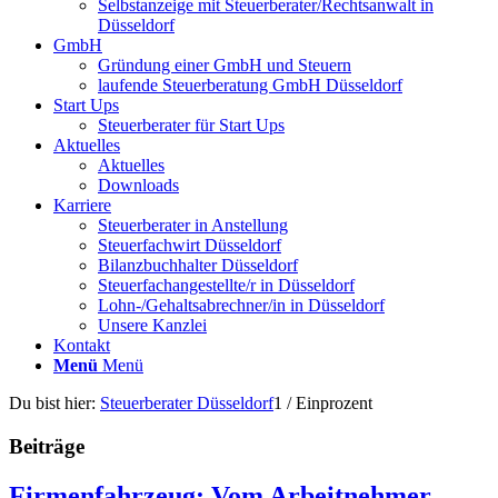
Selbstanzeige mit Steuerberater/Rechtsanwalt in
Düsseldorf
GmbH
Gründung einer GmbH und Steuern
laufende Steuerberatung GmbH Düsseldorf
Start Ups
Steuerberater für Start Ups
Aktuelles
Aktuelles
Downloads
Karriere
Steuerberater in Anstellung
Steuerfachwirt Düsseldorf
Bilanzbuchhalter Düsseldorf
Steuerfachangestellte/r in Düsseldorf
Lohn-/Gehaltsabrechner/in in Düsseldorf
Unsere Kanzlei
Kontakt
Menü
Menü
Du bist hier:
Steuerberater Düsseldorf
1
/
Einprozent
Beiträge
Firmenfahrzeug: Vom Arbeitnehmer