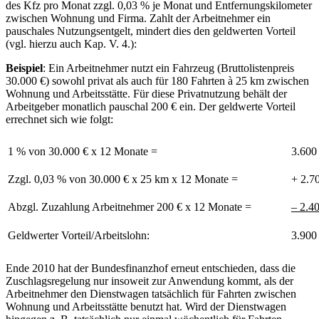
des Kfz pro Monat zzgl. 0,03 % je Monat und Entfernungskilometer
zwischen Wohnung und Firma. Zahlt der Arbeitnehmer ein
pauschales Nutzungsentgelt, mindert dies den geldwerten Vorteil
(vgl. hierzu auch Kap. V. 4.):
Beispiel
: Ein Arbeitnehmer nutzt ein Fahrzeug (Bruttolistenpreis
30.000 €) sowohl privat als auch für 180 Fahrten à 25 km zwischen
Wohnung und Arbeitsstätte. Für diese Privatnutzung behält der
Arbeitgeber monatlich pauschal 200 € ein. Der geldwerte Vorteil
errechnet sich wie folgt:
1 % von 30.000 € x 12 Monate =
3.600
Zzgl. 0,03 % von 30.000 € x 25 km x 12 Monate =
+ 2.7
Abzgl. Zuzahlung Arbeitnehmer 200 € x 12 Monate =
– 2.4
Geldwerter Vorteil/Arbeitslohn:
3.900
Ende 2010 hat der Bundesfinanzhof erneut entschieden, dass die
Zuschlagsregelung nur insoweit zur Anwendung kommt, als der
Arbeitnehmer den Dienstwagen tatsächlich für Fahrten zwischen
Wohnung und Arbeitsstätte benutzt hat. Wird der Dienstwagen