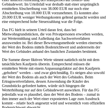
Gebäudewert. Im Urteilsfall war deshalb statt einer ursprünglich
ermittelten Abschreibung von 38.000 EUR nur noch eine
Abschreibung von 18.000 EUR vorzunehmen. Es konnten also
20.000 EUR weniger Werbungskosten geltend gemacht werden und
eine entsprechend hohe Steuerzahlung war die Folge.
Das FG hielt in seinem Urteil daran fest, dass bei
Mietwohngrundstücken, die von Privatpersonen erworben werden,
zur Wertermittlung und Aufteilung das Sachwertverfahren
anzuwenden ist. Bei dieser Bewertungsmethode werden einerseits
der Wert des Bodens mittels Bodenrichtwert und andererseits der
Wert des Gebäudes anhand des baulichen Zustandes bestimmt.
Die Summe dieser fiktiven Werte stimmt natürlich nicht mit dem
tatsächlichen Kaufpreis überein. Entsprechend müssen die
ermittelten Werte mit einem Anpassungsfaktor auf den Kaufpreis
„gehoben“ werden – und zwar gleichmäßig. Es steigen also sowohl
der Wert des Bodens als auch der Wert des Gebäudes. Beim
Ertragswertverfahren, dessen Anwendung die Käufer des
Grundstücks gefordert hatten, würde sich hingegen die
Werterhöhung nur auf den Gebäudewert auswirken. Für das FG
jedenfalls war es plausibel, dass der Wert des Bodens – zumal in
ihm immer auch der Wert einer exponierten Lage zum Ausdruck
kommt – relativ hoch angesetzt wird und wesentlich vom offiziellen
Bodenrichtwert abweicht.