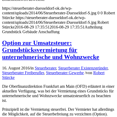
https://steuerberater-duesseldorf-ok.de/wp-
content/uploads/2014/06/Steuerberater-Duesseldorf-S.jpg
0
0
Robert
Stürcke
https://steuerberater-duesseldorf-ok.de/wp-
content/uploads/2014/06/Steuerberater-Duesseldorf-S.jpg
Robert
Stürcke
2016-08-29 17:35:51
2016-08-29 17:35:51
Aufteilung
Grundstück Gebäude Anschaffung
Option zur Umsatzsteuer:
Grundstücksvermietung für
unternehmerische und Wohnzwecke
16. August 2016
/
in
Steuerberater
,
Steuerberater Existenzgründer
,
Steuerberater Freiberufler
,
Steuerberater Gewerbe
/
von
Robert
Stürcke
Die Oberfinanzdirektion Frankfurt am Main (OFD) erläutert in einer
aktuellen Verfügung, was bei der Vermietung eines Grundstücks für
unternehmerische und Wohnzwecke umsatzsteuerlich zu beachten
ist.
Prinzipiell ist die Vermietung steuerfrei. Der Vermieter hat allerdings
die Möglichkeit, auf die Steuerbefreiung zu verzichten (Option).