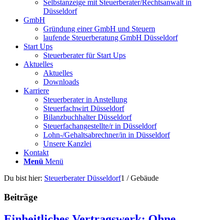
Selbstanzeige mit Steuerberater/Rechtsanwalt in
Düsseldorf
GmbH
Gründung einer GmbH und Steuern
laufende Steuerberatung GmbH Düsseldorf
Start Ups
Steuerberater für Start Ups
Aktuelles
Aktuelles
Downloads
Karriere
Steuerberater in Anstellung
Steuerfachwirt Düsseldorf
Bilanzbuchhalter Düsseldorf
Steuerfachangestellte/r in Düsseldorf
Lohn-/Gehaltsabrechner/in in Düsseldorf
Unsere Kanzlei
Kontakt
Menü
Menü
Du bist hier:
Steuerberater Düsseldorf
1
/
Gebäude
Beiträge
Einheitliches Vertragswerk: Ohne