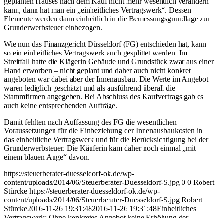
geplanten Hauses nach dem Kauf nicht mehr wesentlich verändern
kann, dann hat man ein „einheitliches Vertragswerk“. Dessen
Elemente werden dann einheitlich in die Bemessungsgrundlage zur
Grunderwerbsteuer einbezogen.
Wie nun das Finanzgericht Düsseldorf (FG) entschieden hat, kann
so ein einheitliches Vertragswerk auch gesplittet werden. Im
Streitfall hatte die Klägerin Gebäude und Grundstück zwar aus einer
Hand erworben – nicht geplant und daher auch nicht konkret
angeboten war dabei aber der Innenausbau. Die Werte im Angebot
waren lediglich geschätzt und als ausführend überall die
Stammfirmen angegeben. Bei Abschluss des Kaufvertrags gab es
auch keine entsprechenden Aufträge.
Damit fehlten nach Auffassung des FG die wesentlichen
Voraussetzungen für die Einbeziehung der Innenausbaukosten in
das einheitliche Vertragswerk und für die Berücksichtigung bei der
Grunderwerbsteuer. Die Käuferin kam daher noch einmal „mit
einem blauen Auge“ davon.
https://steuerberater-duesseldorf-ok.de/wp-
content/uploads/2014/06/Steuerberater-Duesseldorf-S.jpg
0
0
Robert
Stürcke
https://steuerberater-duesseldorf-ok.de/wp-
content/uploads/2014/06/Steuerberater-Duesseldorf-S.jpg
Robert
Stürcke
2016-11-26 19:31:48
2016-11-26 19:31:48
Einheitliches
Vertragswerk: Ohne konkretes Angebot keine Erhöhung der