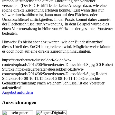
Immobilie zunächst eine direkte Zuordnung der Vorsteuer
versuchen. (Der EuGH trifft leider keine Aussage dazu, wie eine
solche direkte Zuordnung erfolgen könnte.) Erst wenn dies nur
schwer durchzuführen ist, kann man auf den Flächen- oder
Umsatzschlüssel zurückgreifen. In der Praxis kommt daher zumeist
der Flächenschlüssel zur Anwendung. In dem Beispiel würde dies
einen Vorsteuerabzug in Höhe von 60 % aus der gesamten Vorsteuer
bedeuten.
Hinweis: Es bleibt aber abzuwarten, wie der Bundesfinanzhof
dieses Urteil des EuGH interpretieren wird. Möglicherweise könnte
es doch noch auf eine direkte Zuordnung hinauslaufen.
https://steuerberater-duesseldorf-ok.de/wp-
content/uploads/2014/06/Steuerberater-Duesseldorf-S.jpg
0
0
Robert
Stürcke
https://steuerberater-duesseldorf-ok.de/wp-
content/uploads/2014/06/Steuerberater-Duesseldorf-S.jpg
Robert
Stürcke
2016-08-16 11:15:53
2016-08-16 11:15:53
Gemischte
Gebäudevermietung: Nach welchem Schlüssel ist die Vorsteuer
aufzuteilen?
Angebot anfordern
Auszeichnungen