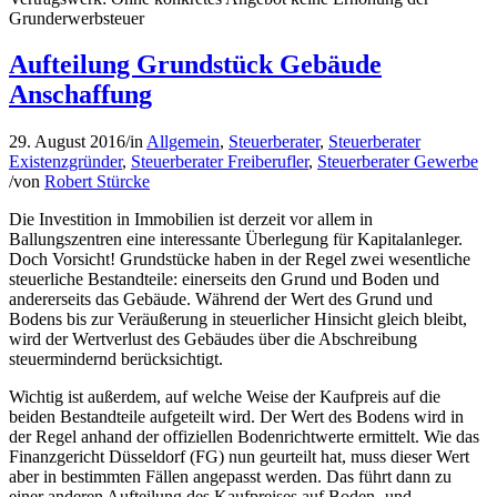
Grunderwerbsteuer
Aufteilung Grundstück Gebäude
Anschaffung
29. August 2016
/
in
Allgemein
,
Steuerberater
,
Steuerberater
Existenzgründer
,
Steuerberater Freiberufler
,
Steuerberater Gewerbe
/
von
Robert Stürcke
Die Investition in Immobilien ist derzeit vor allem in
Ballungszentren eine interessante Überlegung für Kapitalanleger.
Doch Vorsicht! Grundstücke haben in der Regel zwei wesentliche
steuerliche Bestandteile: einerseits den Grund und Boden und
andererseits das Gebäude. Während der Wert des Grund und
Bodens bis zur Veräußerung in steuerlicher Hinsicht gleich bleibt,
wird der Wertverlust des Gebäudes über die Abschreibung
steuermindernd berücksichtigt.
Wichtig ist außerdem, auf welche Weise der Kaufpreis auf die
beiden Bestandteile aufgeteilt wird. Der Wert des Bodens wird in
der Regel anhand der offiziellen Bodenrichtwerte ermittelt. Wie das
Finanzgericht Düsseldorf (FG) nun geurteilt hat, muss dieser Wert
aber in bestimmten Fällen angepasst werden. Das führt dann zu
einer anderen Aufteilung des Kaufpreises auf Boden- und