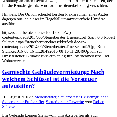
Wohnung an einen Rechtsanwalt, kann man daher für den Teil, der
für die Kanzlei genutzt wird, auf die Steuerbefreiung verzichten.
Hinweis: Die Option scheidet bei den Praxisräumen eines Arztes
dagegen aus, da dieser im Regelfall umsatzsteuerfreie Umsätze
ausführt.
https://steuerberater-duesseldorf-ok.de/wp-
content/uploads/2014/06/Steuerberater-Duesseldorf-S.jpg
0
0
Robert
Stürcke
https://steuerberater-duesseldorf-ok.de/wp-
content/uploads/2014/06/Steuerberater-Duesseldorf-S.jpg
Robert
Stürcke
2016-08-16 11:28:49
2016-08-16 11:28:49
Option zur
Umsatzsteuer: Grundstücksvermietung für unternehmerische und
Wohnzwecke
Gemischte Gebäudevermietung: Nach
welchem Schlüssel ist die Vorsteuer
aufzuteilen?
16. August 2016
/
in
Steuerberater
,
Steuerberater Existenzgründer
,
Steuerberater Freiberufler
,
Steuerberater Gewerbe
/
von
Robert
Stürcke
Ein Gebäude können Sie sowohl umsatzsteuerfrei als auch