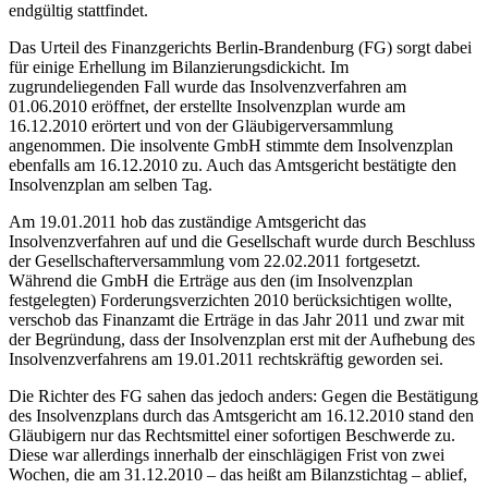
endgültig stattfindet.
Das Urteil des Finanzgerichts Berlin-Brandenburg (FG) sorgt dabei
für einige Erhellung im Bilanzierungsdickicht. Im
zugrundeliegenden Fall wurde das Insolvenzverfahren am
01.06.2010 eröffnet, der erstellte Insolvenzplan wurde am
16.12.2010 erörtert und von der Gläubigerversammlung
angenommen. Die insolvente GmbH stimmte dem Insolvenzplan
ebenfalls am 16.12.2010 zu. Auch das Amtsgericht bestätigte den
Insolvenzplan am selben Tag.
Am 19.01.2011 hob das zuständige Amtsgericht das
Insolvenzverfahren auf und die Gesellschaft wurde durch Beschluss
der Gesellschafterversammlung vom 22.02.2011 fortgesetzt.
Während die GmbH die Erträge aus den (im Insolvenzplan
festgelegten) Forderungsverzichten 2010 berücksichtigen wollte,
verschob das Finanzamt die Erträge in das Jahr 2011 und zwar mit
der Begründung, dass der Insolvenzplan erst mit der Aufhebung des
Insolvenzverfahrens am 19.01.2011 rechtskräftig geworden sei.
Die Richter des FG sahen das jedoch anders: Gegen die Bestätigung
des Insolvenzplans durch das Amtsgericht am 16.12.2010 stand den
Gläubigern nur das Rechtsmittel einer sofortigen Beschwerde zu.
Diese war allerdings innerhalb der einschlägigen Frist von zwei
Wochen, die am 31.12.2010 – das heißt am Bilanzstichtag – ablief,