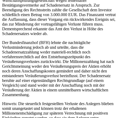
Wirtschaftsprüfungsgesellschaft wegen fehlerhafter
Bestätigungsvermerke auf Schadenersatz in Anspruch. Zur
Beendigung des Rechtsstreits zahlte die Gesellschaft dem Investor
schließlich einen Betrag von 3.000.000 EUR. Das Finanzamt vertrat
die Auffassung, dass dieser Vorgang ein rückwirkendes Ereignis sei,
das zur Minderung der vortragsfähigen Verluste führen muss.
Dementsprechend erkannte das Amt den Verlust in Höhe des
Schadenersatzes wieder ab.
Der Bundesfinanzhof (BFH) lehnte die nachträgliche
Verlustminderung jedoch ab und urteilte, dass die
Schadenersatzzahlung weder materiell-rechtlich noch
verfahrensrechtlich auf den Entstehungszeitpunkt des
Veräußerungsverlustes zurückwirkt. Die Millionenzahlung hat nach
Gerichtsmeinung weder den Veräußerungspreis der Aktien erhöht
noch deren Anschaffungskosten gemindert und daher nicht den
entstandenen Veräußerungsverlust beeinflusst. Der Schadenersatz
beruhte auf einer eigenständigen Rechtsgrundlage (auf einem
Vergleich) und stand weder mit der Anschaffung noch mit der
Veräußerung der Aktien in einem unmittelbaren wirtschaftlichen
Zusammenhang.
Hinweis: Die steuerlich festgestellten Verluste des Anlegers blieben
somit unangetastet und können trotz der erhaltenen
Millionenentschädigung zur späteren Verrechnung mit positiven
Einkünften genutzt werden, so dass sie dem Anleger unter