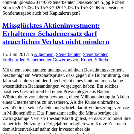
content/uploads/2014/06/Steuerberater-Duesseldorf-S.jpg
Robert
Stürcke
2017-06-15 15:33:29
2017-06-15 15:33:29
Kirchensteuer:
Sonderausgabe auch bei Kapitalerträgen?
Missglücktes Aktieninvestment:
Erhaltener Schadenersatz darf
steuerlichen Verlust nicht mindern
15. Juni 2017
/
in
Allgemein
,
Steuerberater
,
Steuerberater
Freiberufler
,
Steuerberater Gewerbe
/
von
Robert Stürcke
Mit einem sogenannten uneingeschränkten Bestätigungsvermerk
bescheinigt ein Wirtschaftsprüfer, dass gegen die Buchführung, den
Jahresabschluss und den Lagebericht eines Unternehmens keine
wesentlichen Beanstandungen vorgelegen haben. Ein solches
positives Gesamturteil hat einen Privatanleger aus Baden-
Württemberg vor Jahren bewogen, einen Millionenbetrag in Aktien
eines Unternehmens zu investieren. Als die Kurse einbrachen,
veräußerte er seine Anteile und schrieb damit Veräußerungsverluste
in Millionenhöhe. Das Finanzamt stellte die Minusbeträge als
vortragsfähige Verluste (bestandskräftig) fest, so dass zumindest ihre
steuerliche Nutzung in Folgejahren möglich war. Kurze Zeit nach
dem Aktienverkauf nahm der Investor aber die