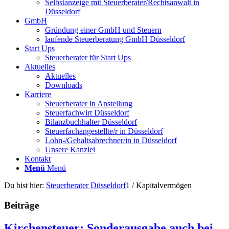
Selbstanzeige mit Steuerberater/Rechtsanwalt in
Düsseldorf
GmbH
Gründung einer GmbH und Steuern
laufende Steuerberatung GmbH Düsseldorf
Start Ups
Steuerberater für Start Ups
Aktuelles
Aktuelles
Downloads
Karriere
Steuerberater in Anstellung
Steuerfachwirt Düsseldorf
Bilanzbuchhalter Düsseldorf
Steuerfachangestellte/r in Düsseldorf
Lohn-/Gehaltsabrechner/in in Düsseldorf
Unsere Kanzlei
Kontakt
Menü
Menü
Du bist hier:
Steuerberater Düsseldorf
1
/
Kapitalvermögen
Beiträge
Kirchensteuer: Sonderausgabe auch bei