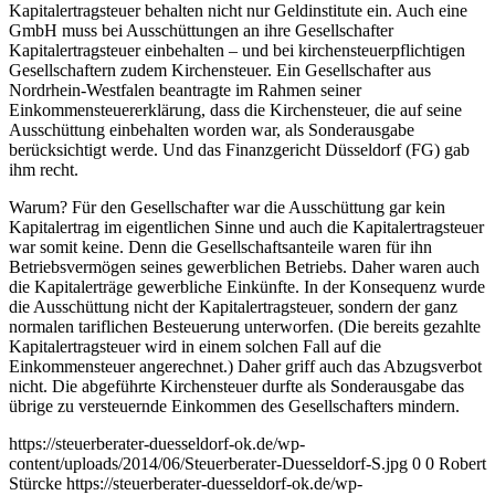
Kapitalertragsteuer behalten nicht nur Geldinstitute ein. Auch eine
GmbH muss bei Ausschüttungen an ihre Gesellschafter
Kapitalertragsteuer einbehalten – und bei kirchensteuerpflichtigen
Gesellschaftern zudem Kirchensteuer. Ein Gesellschafter aus
Nordrhein-Westfalen beantragte im Rahmen seiner
Einkommensteuererklärung, dass die Kirchensteuer, die auf seine
Ausschüttung einbehalten worden war, als Sonderausgabe
berücksichtigt werde. Und das Finanzgericht Düsseldorf (FG) gab
ihm recht.
Warum? Für den Gesellschafter war die Ausschüttung gar kein
Kapitalertrag im eigentlichen Sinne und auch die Kapitalertragsteuer
war somit keine. Denn die Gesellschaftsanteile waren für ihn
Betriebsvermögen seines gewerblichen Betriebs. Daher waren auch
die Kapitalerträge gewerbliche Einkünfte. In der Konsequenz wurde
die Ausschüttung nicht der Kapitalertragsteuer, sondern der ganz
normalen tariflichen Besteuerung unterworfen. (Die bereits gezahlte
Kapitalertragsteuer wird in einem solchen Fall auf die
Einkommensteuer angerechnet.) Daher griff auch das Abzugsverbot
nicht. Die abgeführte Kirchensteuer durfte als Sonderausgabe das
übrige zu versteuernde Einkommen des Gesellschafters mindern.
https://steuerberater-duesseldorf-ok.de/wp-
content/uploads/2014/06/Steuerberater-Duesseldorf-S.jpg
0
0
Robert
Stürcke
https://steuerberater-duesseldorf-ok.de/wp-