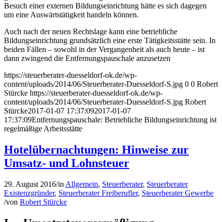
Besuch einer externen Bildungseinrichtung hätte es sich dagegen
um eine Auswärtstätigkeit handeln können.
Auch nach der neuen Rechtslage kann eine betriebliche
Bildungseinrichtung grundsätzlich eine erste Tätigkeitsstätte sein. In
beiden Fällen – sowohl in der Vergangenheit als auch heute – ist
dann zwingend die Entfernungspauschale anzusetzen
https://steuerberater-duesseldorf-ok.de/wp-
content/uploads/2014/06/Steuerberater-Duesseldorf-S.jpg
0
0
Robert
Stürcke
https://steuerberater-duesseldorf-ok.de/wp-
content/uploads/2014/06/Steuerberater-Duesseldorf-S.jpg
Robert
Stürcke
2017-01-07 17:37:09
2017-01-07
17:37:09
Entfernungspauschale: Betriebliche Bildungseinrichtung ist
regelmäßige Arbeitsstätte
Hotelübernachtungen: Hinweise zur
Umsatz- und Lohnsteuer
29. August 2016
/
in
Allgemein
,
Steuerberater
,
Steuerberater
Existenzgründer
,
Steuerberater Freiberufler
,
Steuerberater Gewerbe
/
von
Robert Stürcke