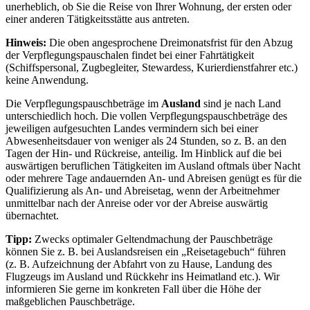
unerheblich, ob Sie die Reise von Ihrer Wohnung, der ersten oder
einer anderen Tätigkeitsstätte aus antreten.
Hinweis:
Die oben angesprochene Dreimonatsfrist für den Abzug
der Verpflegungspauschalen findet bei einer Fahrtätigkeit
(Schiffspersonal, Zugbegleiter, Stewardess, Kurierdienstfahrer etc.)
keine Anwendung.
Die Verpflegungspauschbeträge im
Ausland
sind je nach Land
unterschiedlich hoch. Die vollen Verpflegungspauschbeträge des
jeweiligen aufgesuchten Landes vermindern sich bei einer
Abwesenheitsdauer von weniger als 24 Stunden, so z. B. an den
Tagen der Hin- und Rückreise, anteilig. Im Hinblick auf die bei
auswärtigen beruflichen Tätigkeiten im Ausland oftmals über Nacht
oder mehrere Tage andauernden An- und Abreisen genügt es für die
Qualifizierung als An- und Abreisetag, wenn der Arbeitnehmer
unmittelbar nach der Anreise oder vor der Abreise auswärtig
übernachtet.
Tipp:
Zwecks optimaler Geltendmachung der Pauschbeträge
können Sie z. B. bei Auslandsreisen ein „Reisetagebuch“ führen
(z. B. Aufzeichnung der Abfahrt von zu Hause, Landung des
Flugzeugs im Ausland und Rückkehr ins Heimatland etc.). Wir
informieren Sie gerne im konkreten Fall über die Höhe der
maßgeblichen Pauschbeträge.