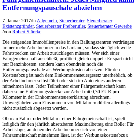
Entfernungspauschale abziehen
7. Januar 2017
/
in
Allgemein
,
Steuerberater
,
Steuerberater
Existenzgründer
,
Steuerberater Freiberufler
,
Steuerberater Gewerbe
/
von
Robert Stürcke
Die steigenden Immobilienpreise in den Ballungszentren verdrängen
immer mehr Arbeitnehmer in das Umland, so dass sie täglich weite
Fahrtstrecken zur Arbeit zurücklegen müssen. Wer sich einer
Fahrgemeinschaft anschließt, profitiert gleich doppelt: Er spart nicht
nur Benzinkosten, sondern kann obendrein noch die
Entfernungspauschale als Werbungskosten absetzen. Für den
Kostenabzug ist nach dem Einkommensteuergesetz unerheblich, ob
der Arbeitnehmer selbst fährt oder sich im Auto eines anderen
mitnehmen lässt. Jeder Teilnehmer einer Fahrgemeinschaft kann
daher seine Entfernungsstrecke zur Arbeit mit 0,30 EUR pro
Kilometer in der Einkommensteuererklärung abrechnen.
Umwegfahrten zum Einsammeln von Mitfahrern dürfen allerdings
nicht zusätzlich abgesetzt werden.
Ob man Fahrer oder Mitfahrer einer Fahrgemeinschaft ist, spielt
lediglich für den jährlich absetzbaren Maximalbetrag eine Rolle: Für
Arbeitstage, an denen der Arbeitnehmer sich von einer
Fahrgemeinschaft mitnehmen lässt, ist der Werbungskostenabzug