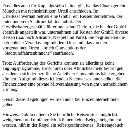
Dass dies auch für Kapitalgesellschaften gilt, hat das Finanzgericht
München mit rechtskräftigem Urteil entschieden. Im
Urteilssachverhalt betrieb eine GmbH ein Reiseunternehmen, das
unter anderem Stadtrundfahrten anbot. Der
Gesellschaftergeschäftsführer und seine Ehefrau, die bei der GmbH
ebenfalls angestellt war, unternahmen auf Kosten der GmbH diverse
Reisen (u.a. nach Alicante, Neapel und Paris). Sie begründeten die
betriebliche Veranlassung mit dem Umstand, dass an den
vorgenannten Orten jährlich Conventions der
„Stadtrundfahrtenbranche“ stattfänden.
Trotz Aufforderung des Gerichts konnten sie allerdings keine
Tagungsprogramme, Broschüren oder Ähnliches mehr beibringen,
aus denen sich der berufliche Anteil der Conventions hätte ergeben
können. Aufgrund dieses fehlenden Nachweises unterstellten die
Finanzrichter eine private Mitveranlassung von nicht unerheblichem
Umfang.
Genau diese Regelungen würden auch bei Einzelunternehmern
gelten.
Hinweis: Dokumentieren Sie berufliche Reisen stets möglichst
weitgehend und umfangreich. Können keine Belege beigebracht
werden, hilft in der Regel ein selbstgeschriebenes „Reisetagebuch“.