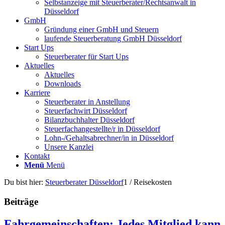
Selbstanzeige mit Steuerberater/Rechtsanwalt in
Düsseldorf
GmbH
Gründung einer GmbH und Steuern
laufende Steuerberatung GmbH Düsseldorf
Start Ups
Steuerberater für Start Ups
Aktuelles
Aktuelles
Downloads
Karriere
Steuerberater in Anstellung
Steuerfachwirt Düsseldorf
Bilanzbuchhalter Düsseldorf
Steuerfachangestellte/r in Düsseldorf
Lohn-/Gehaltsabrechner/in in Düsseldorf
Unsere Kanzlei
Kontakt
Menü
Menü
Du bist hier:
Steuerberater Düsseldorf
1
/
Reisekosten
Beiträge
Fahrgemeinschaften: Jedes Mitglied kann