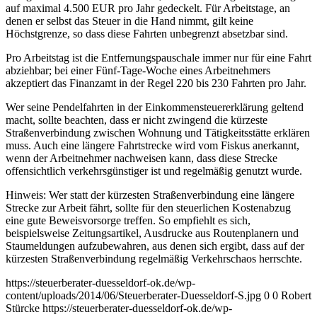
auf maximal 4.500 EUR pro Jahr gedeckelt. Für Arbeitstage, an
denen er selbst das Steuer in die Hand nimmt, gilt keine
Höchstgrenze, so dass diese Fahrten unbegrenzt absetzbar sind.
Pro Arbeitstag ist die Entfernungspauschale immer nur für eine Fahrt
abziehbar; bei einer Fünf-Tage-Woche eines Arbeitnehmers
akzeptiert das Finanzamt in der Regel 220 bis 230 Fahrten pro Jahr.
Wer seine Pendelfahrten in der Einkommensteuererklärung geltend
macht, sollte beachten, dass er nicht zwingend die kürzeste
Straßenverbindung zwischen Wohnung und Tätigkeitsstätte erklären
muss. Auch eine längere Fahrtstrecke wird vom Fiskus anerkannt,
wenn der Arbeitnehmer nachweisen kann, dass diese Strecke
offensichtlich verkehrsgünstiger ist und regelmäßig genutzt wurde.
Hinweis: Wer statt der kürzesten Straßenverbindung eine längere
Strecke zur Arbeit fährt, sollte für den steuerlichen Kostenabzug
eine gute Beweisvorsorge treffen. So empfiehlt es sich,
beispielsweise Zeitungsartikel, Ausdrucke aus Routenplanern und
Staumeldungen aufzubewahren, aus denen sich ergibt, dass auf der
kürzesten Straßenverbindung regelmäßig Verkehrschaos herrschte.
https://steuerberater-duesseldorf-ok.de/wp-
content/uploads/2014/06/Steuerberater-Duesseldorf-S.jpg
0
0
Robert
Stürcke
https://steuerberater-duesseldorf-ok.de/wp-