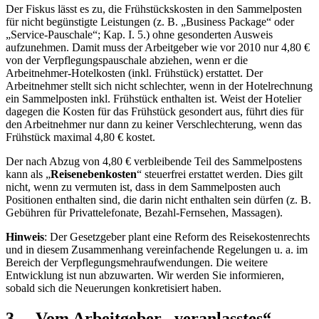
Der Fiskus lässt es zu, die Frühstückskosten in den Sammelposten
für nicht begünstigte Leistungen (z. B. „Business Package“ oder
„Service-Pauschale“; Kap. I. 5.) ohne gesonderten Ausweis
aufzunehmen. Damit muss der Arbeitgeber wie vor 2010 nur 4,80 €
von der Verpflegungspauschale abziehen, wenn er die
Arbeitnehmer-Hotelkosten (inkl. Frühstück) erstattet. Der
Arbeitnehmer stellt sich nicht schlechter, wenn in der Hotelrechnung
ein Sammelposten inkl. Frühstück enthalten ist. Weist der Hotelier
dagegen die Kosten für das Frühstück gesondert aus, führt dies für
den Arbeitnehmer nur dann zu keiner Verschlechterung, wenn das
Frühstück maximal 4,80 € kostet.
Der nach Abzug von 4,80 € verbleibende Teil des Sammelpostens
kann als „
Reisenebenkosten
“ steuerfrei erstattet werden. Dies gilt
nicht, wenn zu vermuten ist, dass in dem Sammelposten auch
Positionen enthalten sind, die darin nicht enthalten sein dürfen (z. B.
Gebühren für Privattelefonate, Bezahl-Fernsehen, Massagen).
Hinweis
: Der Gesetzgeber plant eine Reform des Reisekostenrechts
und in diesem Zusammenhang vereinfachende Regelungen u. a. im
Bereich der Verpflegungsmehraufwendungen. Die weitere
Entwicklung ist nun abzuwarten. Wir werden Sie informieren,
sobald sich die Neuerungen konkretisiert haben.
3. Vom Arbeitgeber „veranlasstes“