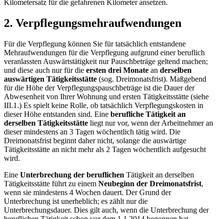
Kilometersatz für die gefahrenen Kilometer ansetzen.
2. Verpflegungsmehraufwendungen
Für die Verpflegung können Sie für tatsächlich entstandene
Mehraufwendungen für die Verpflegung aufgrund einer beruflich
veranlassten Auswärtstätigkeit nur Pauschbeträge geltend machen;
und diese auch nur für die
ersten drei Monate
an
derselben
auswärtigen Tätigkeitsstätte
(sog. Dreimonatsfrist). Maßgebend
für die Höhe der Verpflegungspauschbeträge ist die Dauer der
Abwesenheit von Ihrer Wohnung und ersten Tätigkeitsstätte (siehe
III.1.) Es spielt keine Rolle, ob tatsächlich Verpflegungskosten in
dieser Höhe entstanden sind. Eine
berufliche Tätigkeit an
derselben Tätigkeitsstätte
liegt nur vor, wenn der Arbeitnehmer an
dieser mindestens an 3 Tagen wöchentlich tätig wird. Die
Dreimonatsfrist beginnt daher nicht, solange die auswärtige
Tätigkeitsstätte an nicht mehr als 2 Tagen wöchentlich aufgesucht
wird.
Eine
Unterbrechung der beruflichen
Tätigkeit an derselben
Tätigkeitsstätte führt zu einem
Neubeginn der Dreimonatsfrist
,
wenn sie mindestens 4 Wochen dauert. Der Grund der
Unterbrechung ist unerheblich; es zählt nur die
Unterbrechungsdauer. Dies gilt auch, wenn die Unterbrechung der
beruflichen Tätigkeit schon vor dem 1.1.2014 begonnen hat.