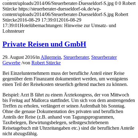
content/uploads/2014/06/Steuerberater-Duesseldorf-S.jpg
0
0
Robert
Stürcke
https://steuerberater-duesseldorf-ok.de/wp-
content/uploads/2014/06/Steuerberater-Duesseldorf-S.jpg
Robert
Stürcke
2016-08-29 17:39:01
2016-08-29
17:39:01
Hotelübernachtungen: Hinweise zur Umsatz- und
Lohnsteuer
Private Reisen und GmbH
29. August 2016
/
in
Allgemein
,
Steuerberater
,
Steuerberater
Gewerbe
/
von
Robert Stürcke
Bei Einzelunternehmern muss der berufliche Anteil einer Reise
gegenüber dem Finanzamt dokumentiert werden, um wenigstens
einen Teil der Reisekosten steuerlich geltend machen zu können.
Beispiel: Arzt B fährt zu einem Ärztekongress, der von Mittwoch
bis Freitag auf Mallorca stattfindet. Um sich von dem anstrengenden
Treffen zu erholen, verlängert er seinen Aufenthalt bis Sonntag.
Ohne die genaue Dokumentation des privaten und beruflichen
Anteils der Reise (z.B. anhand von Tagungsprogrammen,
Taxibelegen, Bewirtungsbelegen, selbstgeschriebenem
Reisetagebuch mit Uhrzeitangaben etc.) sind die beruflichen Anteile
nicht abzugsfähig.