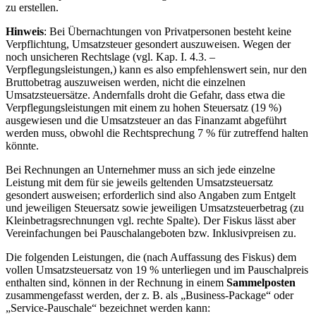
zu erstellen.
Hinweis
: Bei Übernachtungen von Privatpersonen besteht keine
Verpflichtung, Umsatzsteuer gesondert auszuweisen. Wegen der
noch unsicheren Rechtslage (vgl. Kap. I. 4.3. –
Verpflegungsleistungen,) kann es also empfehlenswert sein, nur den
Bruttobetrag auszuweisen werden, nicht die einzelnen
Umsatzsteuersätze. Andernfalls droht die Gefahr, dass etwa die
Verpflegungsleistungen mit einem zu hohen Steuersatz (19 %)
ausgewiesen und die Umsatzsteuer an das Finanzamt abgeführt
werden muss, obwohl die Rechtsprechung 7 % für zutreffend halten
könnte.
Bei Rechnungen an Unternehmer muss an sich jede einzelne
Leistung mit dem für sie jeweils geltenden Umsatzsteuersatz
gesondert ausweisen; erforderlich sind also Angaben zum Entgelt
und jeweiligen Steuersatz sowie jeweiligen Umsatzsteuerbetrag (zu
Kleinbetragsrechnungen vgl. rechte Spalte). Der Fiskus lässt aber
Vereinfachungen bei Pauschalangeboten bzw. Inklusivpreisen zu.
Die folgenden Leistungen, die (nach Auffassung des Fiskus) dem
vollen Umsatzsteuersatz von 19 % unterliegen und im Pauschalpreis
enthalten sind, können in der Rechnung in einem
Sammelposten
zusammengefasst werden, der z. B. als „Business-Package“ oder
„Service-Pauschale“ bezeichnet werden kann: