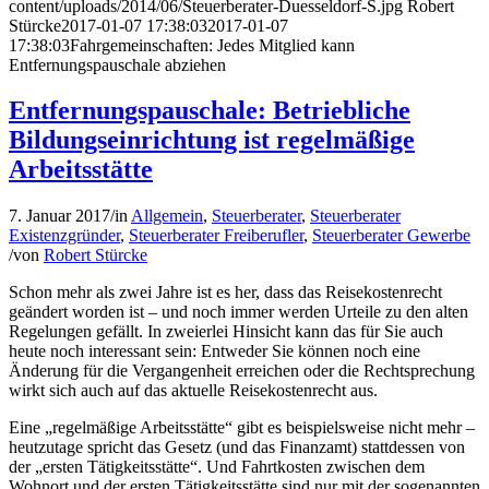
content/uploads/2014/06/Steuerberater-Duesseldorf-S.jpg
Robert
Stürcke
2017-01-07 17:38:03
2017-01-07
17:38:03
Fahrgemeinschaften: Jedes Mitglied kann
Entfernungspauschale abziehen
Entfernungspauschale: Betriebliche
Bildungseinrichtung ist regelmäßige
Arbeitsstätte
7. Januar 2017
/
in
Allgemein
,
Steuerberater
,
Steuerberater
Existenzgründer
,
Steuerberater Freiberufler
,
Steuerberater Gewerbe
/
von
Robert Stürcke
Schon mehr als zwei Jahre ist es her, dass das Reisekostenrecht
geändert worden ist – und noch immer werden Urteile zu den alten
Regelungen gefällt. In zweierlei Hinsicht kann das für Sie auch
heute noch interessant sein: Entweder Sie können noch eine
Änderung für die Vergangenheit erreichen oder die Rechtsprechung
wirkt sich auch auf das aktuelle Reisekostenrecht aus.
Eine „regelmäßige Arbeitsstätte“ gibt es beispielsweise nicht mehr –
heutzutage spricht das Gesetz (und das Finanzamt) stattdessen von
der „ersten Tätigkeitsstätte“. Und Fahrtkosten zwischen dem
Wohnort und der ersten Tätigkeitsstätte sind nur mit der sogenannten