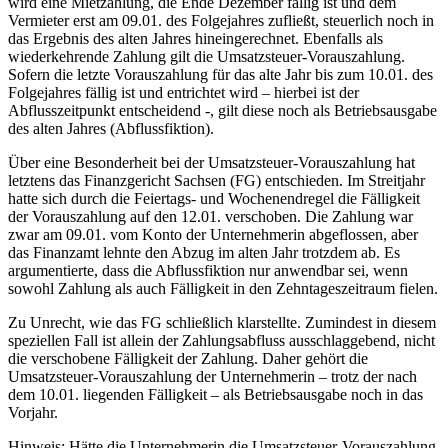
wird eine Mietzahlung, die Ende Dezember fällig ist und dem
Vermieter erst am 09.01. des Folgejahres zufließt, steuerlich noch in
das Ergebnis des alten Jahres hineingerechnet. Ebenfalls als
wiederkehrende Zahlung gilt die Umsatzsteuer-Vorauszahlung.
Sofern die letzte Vorauszahlung für das alte Jahr bis zum 10.01. des
Folgejahres fällig ist und entrichtet wird – hierbei ist der
Abflusszeitpunkt entscheidend -, gilt diese noch als Betriebsausgabe
des alten Jahres (Abflussfiktion).
Über eine Besonderheit bei der Umsatzsteuer-Vorauszahlung hat
letztens das Finanzgericht Sachsen (FG) entschieden. Im Streitjahr
hatte sich durch die Feiertags- und Wochenendregel die Fälligkeit
der Vorauszahlung auf den 12.01. verschoben. Die Zahlung war
zwar am 09.01. vom Konto der Unternehmerin abgeflossen, aber
das Finanzamt lehnte den Abzug im alten Jahr trotzdem ab. Es
argumentierte, dass die Abflussfiktion nur anwendbar sei, wenn
sowohl Zahlung als auch Fälligkeit in den Zehntageszeitraum fielen.
Zu Unrecht, wie das FG schließlich klarstellte. Zumindest in diesem
speziellen Fall ist allein der Zahlungsabfluss ausschlaggebend, nicht
die verschobene Fälligkeit der Zahlung. Daher gehört die
Umsatzsteuer-Vorauszahlung der Unternehmerin – trotz der nach
dem 10.01. liegenden Fälligkeit – als Betriebsausgabe noch in das
Vorjahr.
Hinweis: Hätte die Unternehmerin die Umsatzsteuer-Vorauszahlung