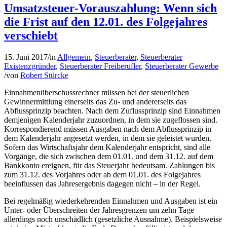
Umsatzsteuer-Vorauszahlung: Wenn sich
die Frist auf den 12.01. des Folgejahres
verschiebt
15. Juni 2017
/
in
Allgemein
,
Steuerberater
,
Steuerberater
Existenzgründer
,
Steuerberater Freiberufler
,
Steuerberater Gewerbe
/
von
Robert Stürcke
Einnahmenüberschussrechner müssen bei der steuerlichen
Gewinnermittlung einerseits das Zu- und andererseits das
Abflussprinzip beachten. Nach dem Zuflussprinzip sind Einnahmen
demjenigen Kalenderjahr zuzuordnen, in dem sie zugeflossen sind.
Korrespondierend müssen Ausgaben nach dem Abflussprinzip in
dem Kalenderjahr angesetzt werden, in dem sie geleistet wurden.
Sofern das Wirtschaftsjahr dem Kalenderjahr entspricht, sind alle
Vorgänge, die sich zwischen dem 01.01. und dem 31.12. auf dem
Bankkonto ereignen, für das Steuerjahr bedeutsam. Zahlungen bis
zum 31.12. des Vorjahres oder ab dem 01.01. des Folgejahres
beeinflussen das Jahresergebnis dagegen nicht – in der Regel.
Bei regelmäßig wiederkehrenden Einnahmen und Ausgaben ist ein
Unter- oder Überschreiten der Jahresgrenzen um zehn Tage
allerdings noch unschädlich (gesetzliche Ausnahme). Beispielsweise