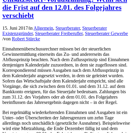
die Frist auf den 12.01. des Folgejahres
verschiebt
15. Juni 2017
/
in
Allgemein
,
Steuerberater
,
Steuerberater
Existenzgründer
,
Steuerberater Freiberufler
,
Steuerberater Gewerbe
/
von
Robert Stürcke
Einnahmenüberschussrechner müssen bei der steuerlichen
Gewinnermittlung einerseits das Zu- und andererseits das
Abflussprinzip beachten. Nach dem Zuflussprinzip sind Einnahmen
demjenigen Kalenderjahr zuzuordnen, in dem sie zugeflossen sind.
Korrespondierend müssen Ausgaben nach dem Abflussprinzip in
dem Kalenderjahr angesetzt werden, in dem sie geleistet wurden.
Sofern das Wirtschaftsjahr dem Kalenderjahr entspricht, sind alle
Vorgänge, die sich zwischen dem 01.01. und dem 31.12. auf dem
Bankkonto ereignen, für das Steuerjahr bedeutsam. Zahlungen bis
zum 31.12. des Vorjahres oder ab dem 01.01. des Folgejahres
beeinflussen das Jahresergebnis dagegen nicht – in der Regel.
Bei regelmäßig wiederkehrenden Einnahmen und Ausgaben ist ein
Unter- oder Überschreiten der Jahresgrenzen um zehn Tage
allerdings noch unschädlich (gesetzliche Ausnahme). Beispielsweise
wird eine Mietzahlung, die Ende Dezember fällig ist und dem