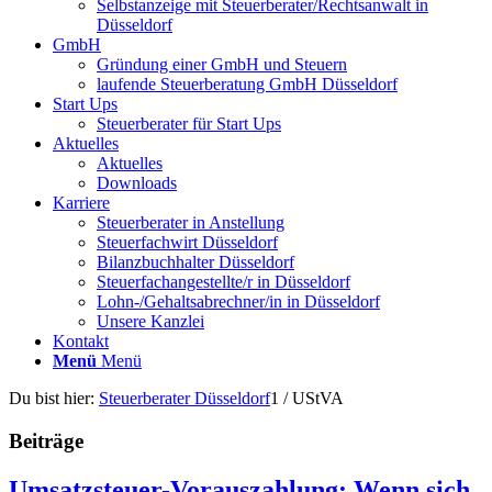
Selbstanzeige mit Steuerberater/Rechtsanwalt in
Düsseldorf
GmbH
Gründung einer GmbH und Steuern
laufende Steuerberatung GmbH Düsseldorf
Start Ups
Steuerberater für Start Ups
Aktuelles
Aktuelles
Downloads
Karriere
Steuerberater in Anstellung
Steuerfachwirt Düsseldorf
Bilanzbuchhalter Düsseldorf
Steuerfachangestellte/r in Düsseldorf
Lohn-/Gehaltsabrechner/in in Düsseldorf
Unsere Kanzlei
Kontakt
Menü
Menü
Du bist hier:
Steuerberater Düsseldorf
1
/
UStVA
Beiträge
Umsatzsteuer-Vorauszahlung: Wenn sich