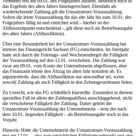
Vermieter erst am 09.01. des Folgejahres zufließt, steuerlich noch in
das Ergebnis des alten Jahres hineingerechnet. Ebenfalls als
wiederkehrende Zahlung gilt die Umsatzsteuer-Vorauszahlung.
Sofern die letzte Vorauszahlung für das alte Jahr bis zum 10.01. des
Folgejahres fällig ist und entrichtet wird – hierbei ist der
Abflusszeitpunkt entscheidend -, gilt diese noch als Betriebsausgabe
des alten Jahres (Abflussfiktion).
Über eine Besonderheit bei der Umsatzsteuer-Vorauszahlung hat
letztens das Finanzgericht Sachsen (FG) entschieden. Im Streitjahr
hatte sich durch die Feiertags- und Wochenendregel die Fälligkeit
der Vorauszahlung auf den 12.01. verschoben. Die Zahlung war
zwar am 09.01. vom Konto der Unternehmerin abgeflossen, aber
das Finanzamt lehnte den Abzug im alten Jahr trotzdem ab. Es
argumentierte, dass die Abflussfiktion nur anwendbar sei, wenn
sowohl Zahlung als auch Fälligkeit in den Zehntageszeitraum fielen.
Zu Unrecht, wie das FG schließlich klarstellte. Zumindest in diesem
speziellen Fall ist allein der Zahlungsabfluss ausschlaggebend, nicht
die verschobene Fälligkeit der Zahlung. Daher gehört die
Umsatzsteuer-Vorauszahlung der Unternehmerin – trotz der nach
dem 10.01. liegenden Fälligkeit – als Betriebsausgabe noch in das
Vorjahr.
Hinweis: Hätte die Unternehmerin die Umsatzsteuer-Vorauszahlung
erst am 12.01. – also zum tatsächlichen Fälligkeitszeitpunkt und also