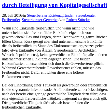
durch Beteiligung von Kapitalgesellschaft
28. Juli 2016
/
in
Steuerberater Existenzgründer
,
Steuerberater
Freiberufler
,
Steuerberater Gewerbe
/
von
Robert Stürcke
Wann sind Einkünfte freiberuflich und wann nicht, und wie
unterscheiden sich freiberufliche Einkünfte eigentlich von
gewerblichen? Das sind Fragen, deren Beantwortung ganze Bücher
füllen könnte. Kurz gesagt aber sind unternehmerische Einkünfte,
die als freiberuflich im Sinne des Einkommensteuergesetzes gelten
(also etwa Einkünfte von Ärzten, Steuerberatern, Architekten,
Wirtschaftsprüfern etc.), keine gewerblichen Einkünfte, alle anderen
unternehmerischen Einkünfte dagegen schon. Die beiden
Einkunftsarten unterscheiden sich durch die Gewerbesteuerpflicht.
Während Gewerbetreibende Gewerbesteuer zahlen, müssen das
Freiberufler nicht. Dafür entrichten diese eine höhere
Einkommensteuer.
Bei der Einordnung einer Tätigkeit als gewerblich oder freiberuflich
ist die sogenannte Infektionsoder Abfärbetheorie zu berücksichtigen,
nach der bereits eine geringe gewerbliche Tätigkeit dazu führt, dass
eine eigentlich freiberufliche Tätigkeit insgesamt als gewerblich gilt.
Die gewerbliche Tätigkeit färbt also ab bzw. infiziert die
freiberuflichen Einkünfte.