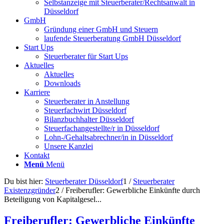
Selbstanzeige mit Steuerberater/Rechtsanwalt in
Düsseldorf
GmbH
Gründung einer GmbH und Steuern
laufende Steuerberatung GmbH Düsseldorf
Start Ups
Steuerberater für Start Ups
Aktuelles
Aktuelles
Downloads
Karriere
Steuerberater in Anstellung
Steuerfachwirt Düsseldorf
Bilanzbuchhalter Düsseldorf
Steuerfachangestellte/r in Düsseldorf
Lohn-/Gehaltsabrechner/in in Düsseldorf
Unsere Kanzlei
Kontakt
Menü
Menü
Du bist hier:
Steuerberater Düsseldorf
1
/
Steuerberater
Existenzgründer
2
/
Freiberufler: Gewerbliche Einkünfte durch
Beteiligung von Kapitalgesel...
Freiberufler: Gewerbliche Einkünfte