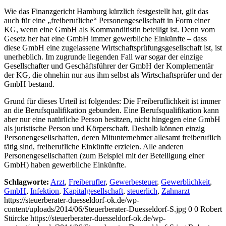
Wie das Finanzgericht Hamburg kürzlich festgestellt hat, gilt das
auch für eine „freiberufliche“ Personengesellschaft in Form einer
KG, wenn eine GmbH als Kommanditistin beteiligt ist. Denn vom
Gesetz her hat eine GmbH immer gewerbliche Einkünfte – dass
diese GmbH eine zugelassene Wirtschaftsprüfungsgesellschaft ist, ist
unerheblich. Im zugrunde liegenden Fall war sogar der einzige
Gesellschafter und Geschäftsführer der GmbH der Komplementär
der KG, die ohnehin nur aus ihm selbst als Wirtschaftsprüfer und der
GmbH bestand.
Grund für dieses Urteil ist folgendes: Die Freiberuflichkeit ist immer
an die Berufsqualifikation gebunden. Eine Berufsqualifikation kann
aber nur eine natürliche Person besitzen, nicht hingegen eine GmbH
als juristische Person und Körperschaft. Deshalb können einzig
Personengesellschaften, deren Mitunternehmer allesamt freiberuflich
tätig sind, freiberufliche Einkünfte erzielen. Alle anderen
Personengesellschaften (zum Beispiel mit der Beteiligung einer
GmbH) haben gewerbliche Einkünfte.
Schlagworte:
Arzt
,
Freiberufler
,
Gewerbesteuer
,
Gewerblichkeit
,
GmbH
,
Infektion
,
Kapitalgesellschaft
,
steuerlich
,
Zahnarzt
https://steuerberater-duesseldorf-ok.de/wp-
content/uploads/2014/06/Steuerberater-Duesseldorf-S.jpg
0
0
Robert
Stürcke
https://steuerberater-duesseldorf-ok.de/wp-