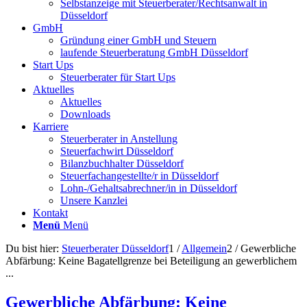
Selbstanzeige mit Steuerberater/Rechtsanwalt in
Düsseldorf
GmbH
Gründung einer GmbH und Steuern
laufende Steuerberatung GmbH Düsseldorf
Start Ups
Steuerberater für Start Ups
Aktuelles
Aktuelles
Downloads
Karriere
Steuerberater in Anstellung
Steuerfachwirt Düsseldorf
Bilanzbuchhalter Düsseldorf
Steuerfachangestellte/r in Düsseldorf
Lohn-/Gehaltsabrechner/in in Düsseldorf
Unsere Kanzlei
Kontakt
Menü
Menü
Du bist hier:
Steuerberater Düsseldorf
1
/
Allgemein
2
/
Gewerbliche
Abfärbung: Keine Bagatellgrenze bei Beteiligung an gewerblichem
...
Gewerbliche Abfärbung: Keine