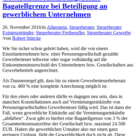
Bagatellgrenze bei Beteiligung an
gewerblichem Unternehmen
26. November 2016
/
in
Allgemein
,
Steuerberater
,
Steuerberater
Existenzgründer
,
Steuerberater Freiberufler
,
Steuerberater Gewerbe
/
von
Robert Stürcke
Wie Sie sicher schon gehört haben, wird die von einem
Einzelunternehmen bzw. einer Personengesellschaft gezahlte
Gewerbesteuer teilweise oder sogar vollständig auf die
Einkommensteuerschuld des Unternehmers bzw. Gesellschafters aus
Gewerbebetrieb angerechnet.
Als Daumenregel gilt, dass bis zu einem Gewerbesteuerhebesatz
von ca. 400 % eine komplette Anrechnung möglich ist.
Für den einen oder anderen dürfte es dagegen neu sein, dass in
manchen Konstellationen auch auf Vermietungseinkünfte von
Personengesellschaften Gewerbesteuer fällig wird. Das ist dann der
Fall, wenn gewerbliche Einkünfte auf die Vermietungseinkünfte
„abfärben“. Zwar gibt es hierbei eine Bagatellgrenze von 3 % der
Gesamtnettoumsatzerlöse der Gesellschaft bzw. maximal 24.500
EUR. Haben die gewerblichen Umsätze also nur einen ganz
geringen Umfang, färbt die Gewerblichkeit doch nicht ab. Diese