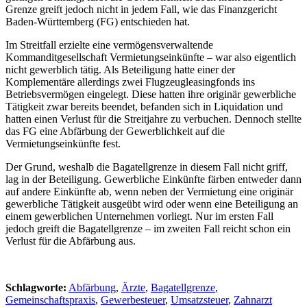
Grenze greift jedoch nicht in jedem Fall, wie das Finanzgericht
Baden-Württemberg (FG) entschieden hat.
Im Streitfall erzielte eine vermögensverwaltende
Kommanditgesellschaft Vermietungseinkünfte – war also eigentlich
nicht gewerblich tätig. Als Beteiligung hatte einer der
Komplementäre allerdings zwei Flugzeugleasingfonds ins
Betriebsvermögen eingelegt. Diese hatten ihre originär gewerbliche
Tätigkeit zwar bereits beendet, befanden sich in Liquidation und
hatten einen Verlust für die Streitjahre zu verbuchen. Dennoch stellte
das FG eine Abfärbung der Gewerblichkeit auf die
Vermietungseinkünfte fest.
Der Grund, weshalb die Bagatellgrenze in diesem Fall nicht griff,
lag in der Beteiligung. Gewerbliche Einkünfte färben entweder dann
auf andere Einkünfte ab, wenn neben der Vermietung eine originär
gewerbliche Tätigkeit ausgeübt wird oder wenn eine Beteiligung an
einem gewerblichen Unternehmen vorliegt. Nur im ersten Fall
jedoch greift die Bagatellgrenze – im zweiten Fall reicht schon ein
Verlust für die Abfärbung aus.
Schlagworte:
Abfärbung
,
Ärzte
,
Bagatellgrenze
,
Gemeinschaftspraxis
,
Gewerbesteuer
,
Umsatzsteuer
,
Zahnarzt