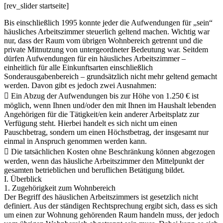
[rev_slider startseite]
Bis einschließlich 1995 konnte jeder die Aufwendungen für „sein“
häusliches Arbeitszimmer steuerlich geltend machen. Wichtig war
nur, dass der Raum vom übrigen Wohnbereich getrennt und die
private Mitnutzung von untergeordneter Bedeutung war. Seitdem
dürfen Aufwendungen für ein häusliches Arbeitszimmer –
einheitlich für alle Einkunftsarten einschließlich
Sonderausgabenbereich – grundsätzlich nicht mehr geltend gemacht
werden. Davon gibt es jedoch zwei Ausnahmen:
 Ein Abzug der Aufwendungen bis zur Höhe von 1.250 € ist
möglich, wenn Ihnen und/oder den mit Ihnen im Haushalt lebenden
Angehörigen für die Tätigkeit/en kein anderer Arbeitsplatz zur
Verfügung steht. Hierbei handelt es sich nicht um einen
Pauschbetrag, sondern um einen Höchstbetrag, der insgesamt nur
einmal in Anspruch genommen werden kann.
 Die tatsächlichen Kosten ohne Beschränkung können abgezogen
werden, wenn das häusliche Arbeitszimmer den Mittelpunkt der
gesamten betrieblichen und beruflichen Betätigung bildet.
I. Überblick
1. Zugehörigkeit zum Wohnbereich
Der Begriff des häuslichen Arbeitszimmers ist gesetzlich nicht
definiert. Aus der ständigen Rechtsprechung ergibt sich, dass es sich
um einen zur Wohnung gehörenden Raum handeln muss, der jedoch