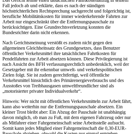
Das Gericht lehnte einen tatsächlichen Fahrtkostenabzug in seinem
Fall jedoch ab und erklärte, dass es nach der ständigen
höchstrichterlichen Rechtsprechung sachgerecht und folgerichtig ist,
berufliche Mobilitätskosten für immer wiederkehrende Fahrten zur
Arbeit nur eingeschränkt über die Entfernungspauschale zu
berücksichtigen. Eine Grundrechtsverletzung konnten die
Bundesrichter darin nicht erkennen.
Nach Gerichtsmeinung verstößt es zudem nicht gegen den
allgemeinen Gleichheitssatz des Grundgesetzes, dass Benutzer
öffentlicher Verkehrsmittel ihre tatsächlichen Fahrtkosten für
Pendelfahrten zur Arbeit absetzen können. Diese Privilegierung ist
nach Ansicht des BFH verfassungsrechtlich unbedenklich, weil der
Gesetzgeber mit ihr erkennbar umwelt- und verkehrspolitischen
Zielen folgt. Sie ist zudem gerechtfertigt, weil öffentliche
Verkehrsmittel hinsichtlich des Primärenergieverbrauchs und des
Ausstoßes von Treibhausgasen umweltfreundlicher sind als
„motorisierter privater Individualverkehr“.
Hinweis: Wer nicht mit öffentlichen Verkehrsmitteln zur Arbeit fährt,
kann also weiterhin nur die Entfernungspauschale absetzen. Ein
kleiner Trost bleibt aber: Ein Abzug der Pauschale ist unabhängig
davon möglich, ob man zu Fuß, mit dem eigenen Fahrzeug oder nur
als Mitfahrer einer Fahrgemeinschaft seine Arbeitsstelle aufsucht.
Somit kann jedes Mitglied einer Fahrgemeinschaft die 0,30-EUR-
Pauschale abziehen, obwohl die Kosten nur einmal entstehen.