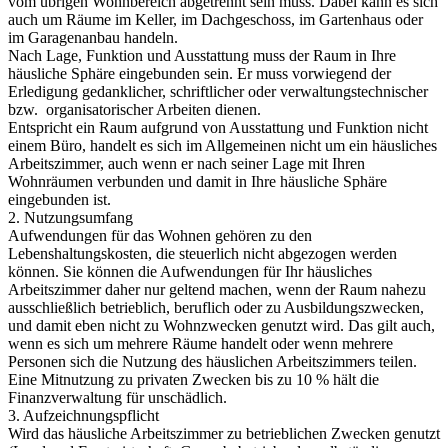
vom übrigen Wohnbereich abgetrennt sein muss. Dabei kann es sich
auch um Räume im Keller, im Dachgeschoss, im Gartenhaus oder
im Garagenanbau handeln.
Nach Lage, Funktion und Ausstattung muss der Raum in Ihre
häusliche Sphäre eingebunden sein. Er muss vorwiegend der
Erledigung gedanklicher, schriftlicher oder verwaltungstechnischer
bzw. organisatorischer Arbeiten dienen.
Entspricht ein Raum aufgrund von Ausstattung und Funktion nicht
einem Büro, handelt es sich im Allgemeinen nicht um ein häusliches
Arbeitszimmer, auch wenn er nach seiner Lage mit Ihren
Wohnräumen verbunden und damit in Ihre häusliche Sphäre
eingebunden ist.
2. Nutzungsumfang
Aufwendungen für das Wohnen gehören zu den
Lebenshaltungskosten, die steuerlich nicht abgezogen werden
können. Sie können die Aufwendungen für Ihr häusliches
Arbeitszimmer daher nur geltend machen, wenn der Raum nahezu
ausschließlich betrieblich, beruflich oder zu Ausbildungszwecken,
und damit eben nicht zu Wohnzwecken genutzt wird. Das gilt auch,
wenn es sich um mehrere Räume handelt oder wenn mehrere
Personen sich die Nutzung des häuslichen Arbeitszimmers teilen.
Eine Mitnutzung zu privaten Zwecken bis zu 10 % hält die
Finanzverwaltung für unschädlich.
3. Aufzeichnungspflicht
Wird das häusliche Arbeitszimmer zu betrieblichen Zwecken genutzt