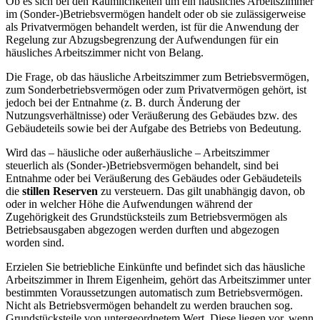
Ob es sich bei den Räumlichkeiten um ein häusliches Arbeitszimmer
im (Sonder-)Betriebsvermögen handelt oder ob sie zulässigerweise
als Privatvermögen behandelt werden, ist für die Anwendung der
Regelung zur Abzugsbegrenzung der Aufwendungen für ein
häusliches Arbeitszimmer nicht von Belang.
Die Frage, ob das häusliche Arbeitszimmer zum Betriebsvermögen,
zum Sonderbetriebsvermögen oder zum Privatvermögen gehört, ist
jedoch bei der Entnahme (z. B. durch Änderung der
Nutzungsverhältnisse) oder Veräußerung des Gebäudes bzw. des
Gebäudeteils sowie bei der Aufgabe des Betriebs von Bedeutung.
Wird das – häusliche oder außerhäusliche – Arbeitszimmer
steuerlich als (Sonder-)Betriebsvermögen behandelt, sind bei
Entnahme oder bei Veräußerung des Gebäudes oder Gebäudeteils
die
stillen Reserven
zu versteuern. Das gilt unabhängig davon, ob
oder in welcher Höhe die Aufwendungen während der
Zugehörigkeit des Grundstücksteils zum Betriebsvermögen als
Betriebsausgaben abgezogen werden durften und abgezogen
worden sind.
Erzielen Sie betriebliche Einkünfte und befindet sich das häusliche
Arbeitszimmer in Ihrem Eigenheim, gehört das Arbeitszimmer unter
bestimmten Voraussetzungen automatisch zum Betriebsvermögen.
Nicht als Betriebsvermögen behandelt zu werden brauchen sog.
Grundstücksteile von untergeordnetem Wert. Diese liegen vor, wenn