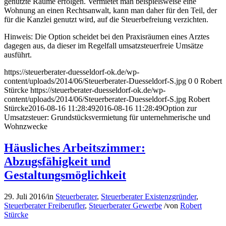
genutzte Räume erfolgen. Vermietet man beispielsweise eine
Wohnung an einen Rechtsanwalt, kann man daher für den Teil, der
für die Kanzlei genutzt wird, auf die Steuerbefreiung verzichten.
Hinweis: Die Option scheidet bei den Praxisräumen eines Arztes
dagegen aus, da dieser im Regelfall umsatzsteuerfreie Umsätze
ausführt.
https://steuerberater-duesseldorf-ok.de/wp-
content/uploads/2014/06/Steuerberater-Duesseldorf-S.jpg
0
0
Robert
Stürcke
https://steuerberater-duesseldorf-ok.de/wp-
content/uploads/2014/06/Steuerberater-Duesseldorf-S.jpg
Robert
Stürcke
2016-08-16 11:28:49
2016-08-16 11:28:49
Option zur
Umsatzsteuer: Grundstücksvermietung für unternehmerische und
Wohnzwecke
Häusliches Arbeitszimmer:
Abzugsfähigkeit und
Gestaltungsmöglichkeit
29. Juli 2016
/
in
Steuerberater
,
Steuerberater Existenzgründer
,
Steuerberater Freiberufler
,
Steuerberater Gewerbe
/
von
Robert
Stürcke