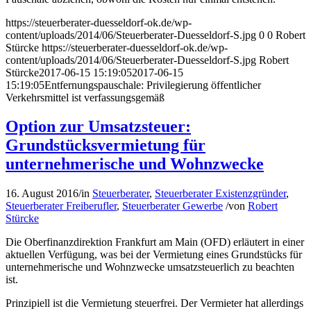
https://steuerberater-duesseldorf-ok.de/wp-
content/uploads/2014/06/Steuerberater-Duesseldorf-S.jpg
0
0
Robert
Stürcke
https://steuerberater-duesseldorf-ok.de/wp-
content/uploads/2014/06/Steuerberater-Duesseldorf-S.jpg
Robert
Stürcke
2017-06-15 15:19:05
2017-06-15
15:19:05
Entfernungspauschale: Privilegierung öffentlicher
Verkehrsmittel ist verfassungsgemäß
Option zur Umsatzsteuer:
Grundstücksvermietung für
unternehmerische und Wohnzwecke
16. August 2016
/
in
Steuerberater
,
Steuerberater Existenzgründer
,
Steuerberater Freiberufler
,
Steuerberater Gewerbe
/
von
Robert
Stürcke
Die Oberfinanzdirektion Frankfurt am Main (OFD) erläutert in einer
aktuellen Verfügung, was bei der Vermietung eines Grundstücks für
unternehmerische und Wohnzwecke umsatzsteuerlich zu beachten
ist.
Prinzipiell ist die Vermietung steuerfrei. Der Vermieter hat allerdings