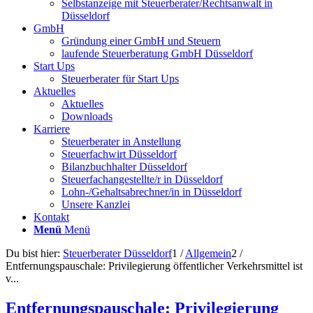
Selbstanzeige mit Steuerberater/Rechtsanwalt in
Düsseldorf
GmbH
Gründung einer GmbH und Steuern
laufende Steuerberatung GmbH Düsseldorf
Start Ups
Steuerberater für Start Ups
Aktuelles
Aktuelles
Downloads
Karriere
Steuerberater in Anstellung
Steuerfachwirt Düsseldorf
Bilanzbuchhalter Düsseldorf
Steuerfachangestellte/r in Düsseldorf
Lohn-/Gehaltsabrechner/in in Düsseldorf
Unsere Kanzlei
Kontakt
Menü
Menü
Du bist hier:
Steuerberater Düsseldorf
1
/
Allgemein
2
/
Entfernungspauschale: Privilegierung öffentlicher Verkehrsmittel ist
v...
Entfernungspauschale: Privilegierung