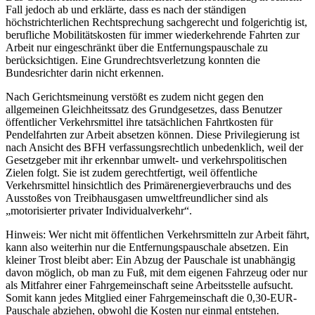
Fall jedoch ab und erklärte, dass es nach der ständigen
höchstrichterlichen Rechtsprechung sachgerecht und folgerichtig ist,
berufliche Mobilitätskosten für immer wiederkehrende Fahrten zur
Arbeit nur eingeschränkt über die Entfernungspauschale zu
berücksichtigen. Eine Grundrechtsverletzung konnten die
Bundesrichter darin nicht erkennen.
Nach Gerichtsmeinung verstößt es zudem nicht gegen den
allgemeinen Gleichheitssatz des Grundgesetzes, dass Benutzer
öffentlicher Verkehrsmittel ihre tatsächlichen Fahrtkosten für
Pendelfahrten zur Arbeit absetzen können. Diese Privilegierung ist
nach Ansicht des BFH verfassungsrechtlich unbedenklich, weil der
Gesetzgeber mit ihr erkennbar umwelt- und verkehrspolitischen
Zielen folgt. Sie ist zudem gerechtfertigt, weil öffentliche
Verkehrsmittel hinsichtlich des Primärenergieverbrauchs und des
Ausstoßes von Treibhausgasen umweltfreundlicher sind als
„motorisierter privater Individualverkehr“.
Hinweis: Wer nicht mit öffentlichen Verkehrsmitteln zur Arbeit fährt,
kann also weiterhin nur die Entfernungspauschale absetzen. Ein
kleiner Trost bleibt aber: Ein Abzug der Pauschale ist unabhängig
davon möglich, ob man zu Fuß, mit dem eigenen Fahrzeug oder nur
als Mitfahrer einer Fahrgemeinschaft seine Arbeitsstelle aufsucht.
Somit kann jedes Mitglied einer Fahrgemeinschaft die 0,30-EUR-
Pauschale abziehen, obwohl die Kosten nur einmal entstehen.